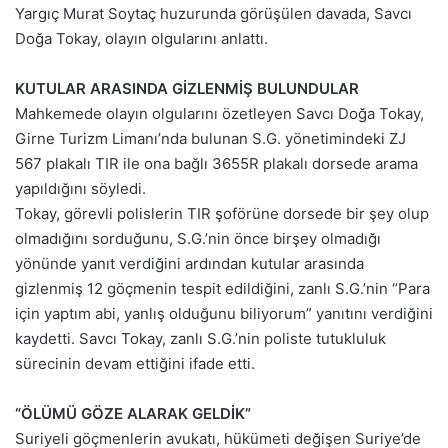
Yargıç Murat Soytaç huzurunda görüşülen davada, Savcı
Doğa Tokay, olayın olgularını anlattı.
KUTULAR ARASINDA GİZLENMİŞ BULUNDULAR
Mahkemede olayın olgularını özetleyen Savcı Doğa Tokay,
Girne Turizm Limanı’nda bulunan S.G. yönetimindeki ZJ
567 plakalı TIR ile ona bağlı 3655R plakalı dorsede arama
yapıldığını söyledi.
Tokay, görevli polislerin TIR şoförüne dorsede bir şey olup
olmadığını sorduğunu, S.G.’nin önce birşey olmadığı
yönünde yanıt verdiğini ardından kutular arasında
gizlenmiş 12 göçmenin tespit edildiğini, zanlı S.G.’nin “Para
için yaptım abi, yanlış olduğunu biliyorum” yanıtını verdiğini
kaydetti. Savcı Tokay, zanlı S.G.’nin poliste tutukluluk
sürecinin devam ettiğini ifade etti.
“ÖLÜMÜ GÖZE ALARAK GELDİK”
Suriyeli göçmenlerin avukatı, hükümeti değişen Suriye’de