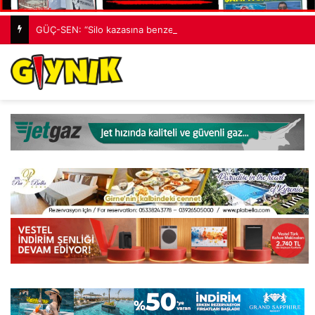
GÜÇ-SEN: “Silo kazasına benzer bir felaketle karşı karşıya kalınmaması adına harekete geçtik”