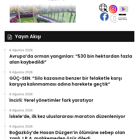
Yayın Akışı
6 Ağustos 2026
Avrupa’da orman yangınları: “530 bin hektardan fazla
alan kaybedildi”
6 Ağustos 2026
GÜÇ-SEN: “Silo kazasına benzer bir felaketle karşı
karşıya kalınmaması adına harekete geçtik”
6 Ağustos 2026
İncirli: Yerel yönetimler fark yaratıyor
6 Ağustos 2026
İskele’de, ilk kez uluslararası maraton düzenleniyor
6 Ağustos 2026
Boğazköy’de Hasan Düzgen’in ölümüne sebep olan
zanlı J.P.A. mahkemeden özür diledi