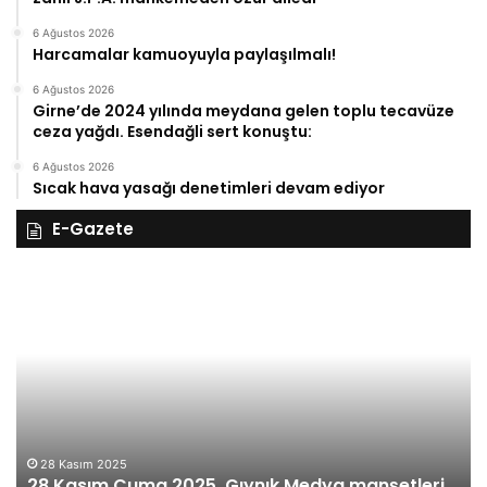
6 Ağustos 2026
Harcamalar kamuoyuyla paylaşılmalı!
6 Ağustos 2026
Girne’de 2024 yılında meydana gelen toplu tecavüze
ceza yağdı. Esendağli sert konuştu:
6 Ağustos 2026
Sıcak hava yasağı denetimleri devam ediyor
E-Gazete
28
27
Kasım
Ka
Cuma
Pe
2025,
20
Gıynık
Gı
Medya
M
manşetleri
ma
28 Kasım 2025
28 Kasım Cuma 2025, Gıynık Medya manşetleri