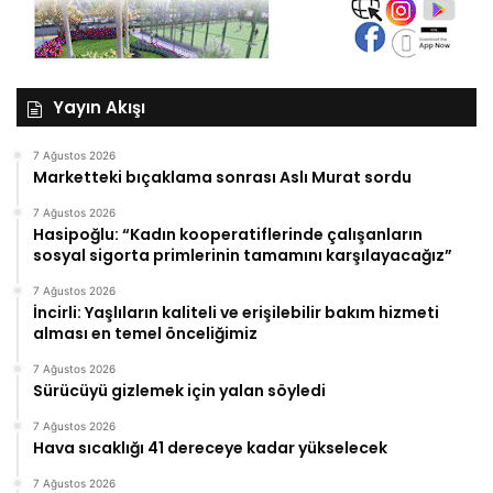
Yayın Akışı
7 Ağustos 2026
Marketteki bıçaklama sonrası Aslı Murat sordu
7 Ağustos 2026
Hasipoğlu: “Kadın kooperatiflerinde çalışanların
sosyal sigorta primlerinin tamamını karşılayacağız”
7 Ağustos 2026
İncirli: Yaşlıların kaliteli ve erişilebilir bakım hizmeti
alması en temel önceliğimiz
7 Ağustos 2026
Sürücüyü gizlemek için yalan söyledi
7 Ağustos 2026
Hava sıcaklığı 41 dereceye kadar yükselecek
7 Ağustos 2026