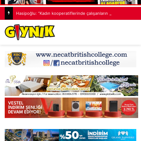
Hasipoğlu: “Kadın kooperatiflerinde çalışanların sosyal sigorta primlerinin tamamını karşılayacağız”