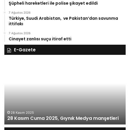
Şüpheli hareketleri ile polise şikayet edildi
7 Ağustos 2026
Türkiye, Suudi Arabistan, ve Pakistan’dan savunma
ittifakı
7 Ağustos 2026
Cinayet zanlısı suçu itiraf etti
E-Gazete
27
Kasım
Perşembe
2025,
Gıynık
Medya
eri
manşetleri
27 Kasım 
27 Kası
asım 2025
asım Cuma 2025, Gıynık Medya manşetleri
manşetl