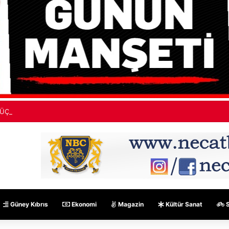
ÜÇ-SEN: “Silo kazasına benzer bir felaketle karşı karşıya kalınmaması ad
Güney Kıbrıs
Ekonomi
Magazin
Kültür Sanat
S