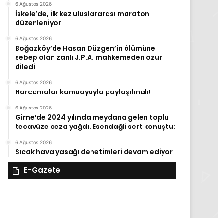
6 Ağustos 2026
İskele’de, ilk kez uluslararası maraton
düzenleniyor
6 Ağustos 2026
Boğazköy’de Hasan Düzgen’in ölümüne
sebep olan zanlı J.P.A. mahkemeden özür
diledi
6 Ağustos 2026
Harcamalar kamuoyuyla paylaşılmalı!
6 Ağustos 2026
Girne’de 2024 yılında meydana gelen toplu
tecavüze ceza yağdı. Esendağli sert konuştu:
6 Ağustos 2026
Sıcak hava yasağı denetimleri devam ediyor
E-Gazete
27
26
Kasım
Ka
Perşembe
Ça