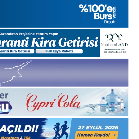
2025,
Gıynık
Medya
manşetleri
28 Kasım 2025
si 2025, Gıynık
28 Kasım Cuma 2025, Gıyn
eri
Medya manşetleri