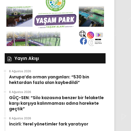
Yayın Akışı
6 Ağustos 2026
Avrupa’da orman yangınları: “530 bin
hektardan fazla alan kaybedildi”
6 Ağustos 2026
GÜÇ-SEN: “Silo kazasına benzer bir felaketle
karşı karşıya kalınmaması adına harekete
geçtik”
6 Ağustos 2026
İncirli: Yerel yönetimler fark yaratıyor