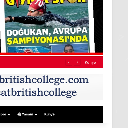
ına harekete geçtik”
Künye
por
Yaşam
Künye