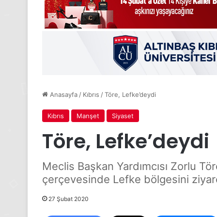
Anasayfa
/
Kıbrıs
/
Töre, Lefke’deydi
Kıbrıs
Manşet
Siyaset
Töre, Lefke’deydi
Meclis Başkan Yardımcısı Zorlu Töre
çerçevesinde Lefke bölgesini ziyare
27 Şubat 2020