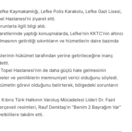
Lefke Kaymakamlığı, Lefke Polis Karakolu, Lefke Gazi Lisesi,
 Hastanesi’ni ziyaret etti.
larla ilgili bilgi aldı.
aretlerinde yaptığı konuşmalarda, Lefke’nin KKTC’nin altıncı
lmasının getirdiği sıkıntıların ve hizmetlerin daire bazında
klerinin hükümet tarafından yerine getirileceğine inanç
etti.
Topel Hastanesi’nin de daha güçlü hale gelmesinin
ler ve yeniliklerin memnuniyet verici olduğunu söyledi.
kümetin görevi olduğunu belirterek, bölgedeki sorunların
 Kıbrıs Türk Halkının Varoluş Mücadelesi Lideri Dr. Fazıl
çeveli resimleri, Rauf Denktaş’ın “Benim 2 Bayrağım Var”
yetkililere takdim etti.
28
Kasım
Cuma