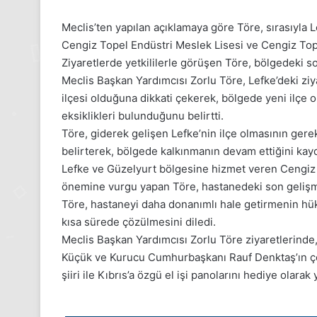
Meclis’ten yapılan açıklamaya göre Töre, sırasıyla 
Cengiz Topel Endüstri Meslek Lisesi ve Cengiz Topel
Ziyaretlerde yetkililerle görüşen Töre, bölgedeki sorun
Meclis Başkan Yardımcısı Zorlu Töre, Lefke’deki ziy
ilçesi olduğuna dikkati çekerek, bölgede yeni ilçe o
eksiklikleri bulunduğunu belirtti.
Töre, giderek gelişen Lefke’nin ilçe olmasının gere
belirterek, bölgede kalkınmanın devam ettiğini kayd
Lefke ve Güzelyurt bölgesine hizmet veren Cengiz 
önemine vurgu yapan Töre, hastanedeki son gelişme
Töre, hastaneyi daha donanımlı hale getirmenin hü
kısa sürede çözülmesini diledi.
Meclis Başkan Yardımcısı Zorlu Töre ziyaretlerinde,
Küçük ve Kurucu Cumhurbaşkanı Rauf Denktaş’ın çer
şiiri ile Kıbrıs’a özgü el işi panolarını hediye olarak 
1
Aralık
i
Pazartesi