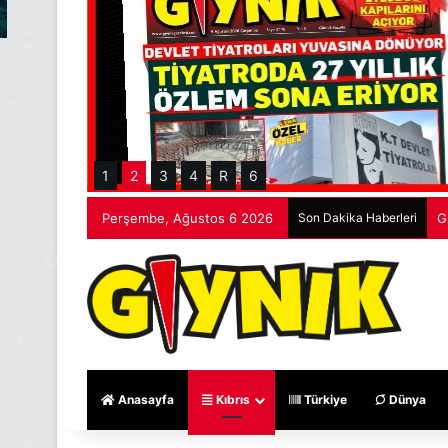
1
2
3
4
R
6
Perşembe, Ağustos 6 2026
Son Dakika Haberleri
G
Anasayfa
Kıbrıs
Türkiye
Dünya