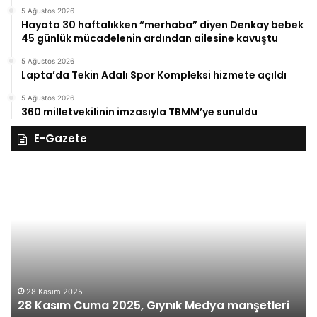
5 Ağustos 2026
Hayata 30 haftalıkken “merhaba” diyen Denkay bebek
45 günlük mücadelenin ardından ailesine kavuştu
5 Ağustos 2026
Lapta’da Tekin Adalı Spor Kompleksi hizmete açıldı
5 Ağustos 2026
360 milletvekilinin imzasıyla TBMM’ye sunuldu
E-Gazete
28
27
Kasım
Ka
Cuma
Pe
2025,
20
Gıynık
Gı
Medya
M
manşetleri
ma
28 Kasım 2025
28 Kasım Cuma 2025, Gıynık Medya manşetleri