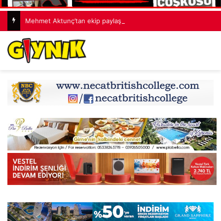
Mehmet Aktunç’tan ekip paylaşımı: Ortak akıl, cesur fikirler, umut dolu projeler