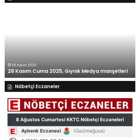
28
27
Kasım
Ka
Cuma
Pe
2025,
20
Gıynık
Gı
Medya
M
manşetleri
ma
28 Kasım 2025
28 Kasım Cuma 2025, Gıynık Medya manşetleri
Nöbetçi Eczaneler