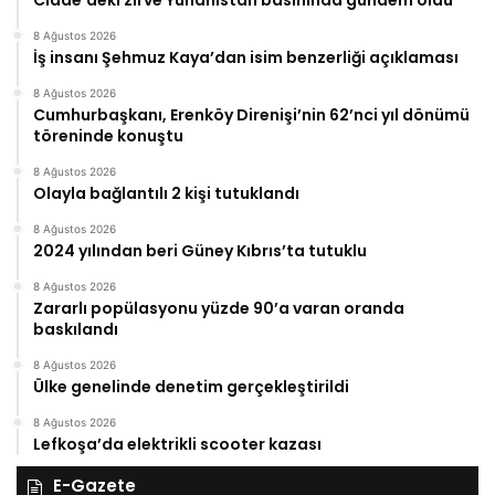
Cidde’deki zirve Yunanistan basınında gündem oldu
8 Ağustos 2026
İş insanı Şehmuz Kaya’dan isim benzerliği açıklaması
8 Ağustos 2026
Cumhurbaşkanı, Erenköy Direnişi’nin 62’nci yıl dönümü
töreninde konuştu
8 Ağustos 2026
Olayla bağlantılı 2 kişi tutuklandı
8 Ağustos 2026
2024 yılından beri Güney Kıbrıs’ta tutuklu
8 Ağustos 2026
Zararlı popülasyonu yüzde 90’a varan oranda
baskılandı
8 Ağustos 2026
Ülke genelinde denetim gerçekleştirildi
8 Ağustos 2026
Lefkoşa’da elektrikli scooter kazası
E-Gazete