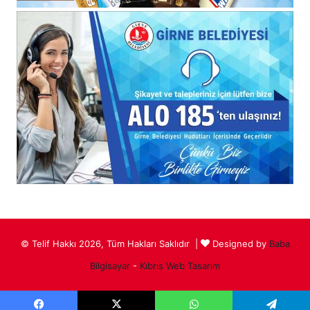
© Telif Hakkı 2026, Tüm Hakları Saklıdır |
Designed by
Baba
Bilgisayar
-
Kıbrıs Web Tasarım