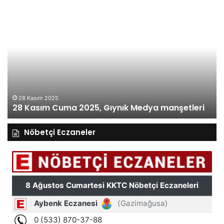
28
27
Kasım
Ka
Cuma
Pe
2025,
20
Gıynık
Gı
Medya
M
manşetleri
ma
28 Kasım 2025
28 Kasım Cuma 2025, Gıynık Medya manşetleri
Nöbetçi Eczaneler