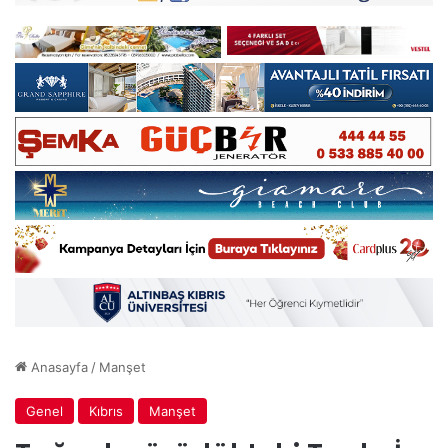
Anasayfa
/
Manşet
Genel
Kıbrıs
Manşet