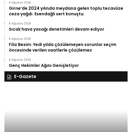
6 Ağustos 2026
Girne’de 2024 yılında meydana gelen toplu tecavüze
ceza yağdı. Esendağli sert konuştu:
6 Ağustos 2026
Sıcak hava yasağı denetimleri devam ediyor
6 Ağustos 2026
Filiz Besim: Yedi yılda çözülemeyen sorunlar seçim
öncesinde verilen vaatlerle çözülemez
6 Ağustos 2026
Genç Hekimler Ağını Genişletiyor
E-Gazete
28
27
Kasım
Ka
Cuma
Pe
2025,
20
Gıynık
Gı
Medya
M
manşetleri
ma