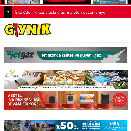
İskele’de, ilk kez uluslararası maraton düzenleniyor