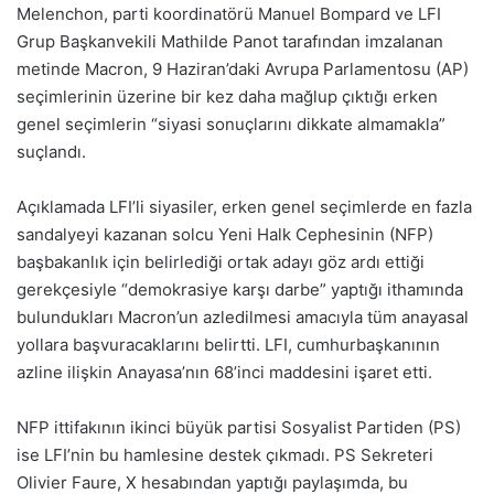
Melenchon, parti koordinatörü Manuel Bompard ve LFI
Grup Başkanvekili Mathilde Panot tarafından imzalanan
metinde Macron, 9 Haziran’daki Avrupa Parlamentosu (AP)
seçimlerinin üzerine bir kez daha mağlup çıktığı erken
genel seçimlerin “siyasi sonuçlarını dikkate almamakla”
suçlandı.
Açıklamada LFI’li siyasiler, erken genel seçimlerde en fazla
sandalyeyi kazanan solcu Yeni Halk Cephesinin (NFP)
başbakanlık için belirlediği ortak adayı göz ardı ettiği
gerekçesiyle “demokrasiye karşı darbe” yaptığı ithamında
bulundukları Macron’un azledilmesi amacıyla tüm anayasal
yollara başvuracaklarını belirtti. LFI, cumhurbaşkanının
azline ilişkin Anayasa’nın 68’inci maddesini işaret etti.
NFP ittifakının ikinci büyük partisi Sosyalist Partiden (PS)
ise LFI’nin bu hamlesine destek çıkmadı. PS Sekreteri
Olivier Faure, X hesabından yaptığı paylaşımda, bu