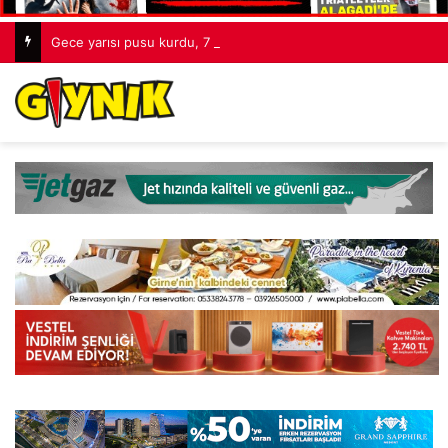
Gece yarısı pusu kurdu, 7 bıçakla öldürdü