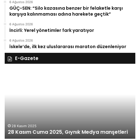
6 Ağustos 2026
GÜÇ-SEN: “Silo kazasına benzer bir felaketle karşı
karşıya kalınmaması adına harekete geçtik”
6 Ağustos 2026
İncirli: Yerel yönetimler fark yaratıyor
6 Ağustos 2026
İskele’de, ilk kez uluslararası maraton düzenleniyor
E-Gazete
28
27
Kasım
Ka
Cuma
Pe
2025,
20
Gıynık
Gı
Medya
M
manşetleri
ma
28 Kasım 2025
28 Kasım Cuma 2025, Gıynık Medya manşetleri