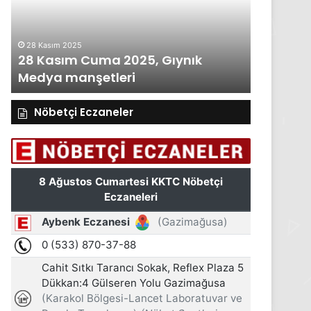
Gıynık
Medya
i
manşetleri
ım 2025
27 Kasım 2025
asım Cuma 2025, Gıynık
27 Kasım Perşem
a manşetleri
Medya manşetle
Nöbetçi Eczaneler