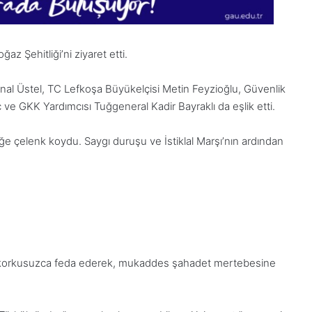
 Şehitliği’ni ziyaret etti.
nal Üstel, TC Lefkoşa Büyükelçisi Metin Feyzioğlu, Güvenlik
 GKK Yardımcısı Tuğgeneral Kadir Bayraklı da eşlik etti.
iğe çelenk koydu. Saygı duruşu ve İstiklal Marşı’nın ardından
1
28
ızı korkusuzca feda ederek, mukaddes şahadet mertebesine
Aralık
Kasım
Pazartesi
Cuma
2025,
2025,