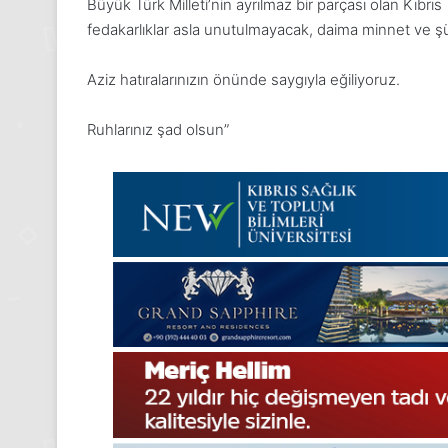
Büyük Türk Milleti’nin ayrılmaz bir parçası olan Kıbrı
Gıynık
Medya
fedakarlıklar asla unutulmayacak, daima minnet ve şük
manşetleri
24 Kasım 2025
Aziz hatıralarınızın önünde saygıyla eğiliyoruz.
24 Kasım Pazartesi 2025, Gıynı
Medya manşetleri
Ruhlarınız şad olsun”