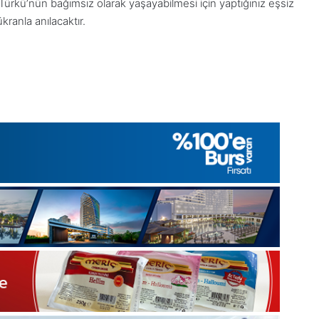
s Türkü’nün bağımsız olarak yaşayabilmesi için yaptığınız eşsiz
Gıynık
Gıynık
Medya
Medya
ranla anılacaktır.
manşetleri
manşetler
1 Aralık 2025
28 Kas
k
1 Aralık Pazartesi 2025, Gıynık
28 K
Medya manşetleri
Medy