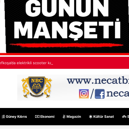
efkoşa’da elektrikli scooter kazası
Güney Kıbrıs
Ekonomi
Magazin
Kültür Sanat
S