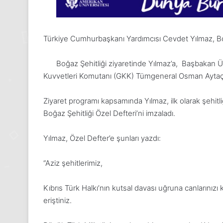
Türkiye Cumhurbaşkanı Yardımcısı Cevdet Yılmaz, Boğaz
Boğaz Şehitliği ziyaretinde Yılmaz’a, Başbakan Ü
Kuvvetleri Komutanı (GKK) Tümgeneral Osman Aytaç ve
Ziyaret programı kapsamında Yılmaz, ilk olarak şehitl
Boğaz Şehitliği Özel Defteri’ni imzaladı.
Yılmaz, Özel Defter’e şunları yazdı:
“Aziz şehitlerimiz,
24
Kıbrıs Türk Halkı’nın kutsal davası uğruna canların
Kasım
eriştiniz.
Pazartesi
2025,