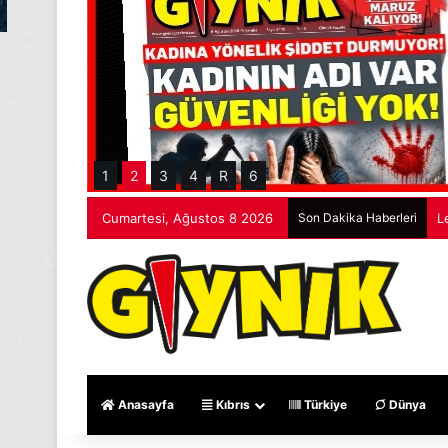
1
2
3
4
R
6
Cumartesi, Ağustos 8 2026
Son Dakika Haberleri
L
Anasayfa
Kıbrıs
Türkiye
Dünya