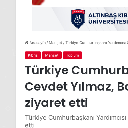
Anasayfa
/
Manşet
/
Türkiye Cumhurbaşkanı Yardımcısı Ce
Kıbrıs
Manşet
Toplum
Türkiye Cumhurb
Cevdet Yılmaz, Bo
ziyaret etti
Türkiye Cumhurbaşkanı Yardımcısı C
etti