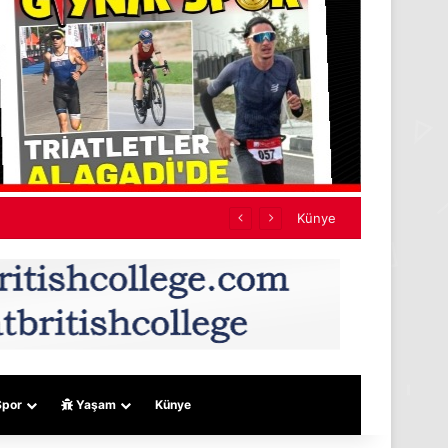
Künye
por
Yaşam
Künye