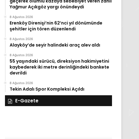
geçerek ölümlü kazaya sebebiyet veren zanlı
Yağmur Açıkgöz yargı önündeydi
8 Ağustos 2026
Erenköy Direnişi’nin 62’nci yıl dönümünde
şehitler için tören düzenlendi
8 Ağustos 2026
Alayköy’de seyir halindeki araç alev aldı
8 Ağustos 2026
55 yaşındaki sürücü, direksiyon hakimiyetini
kaybederek iki metre derinliğindeki bankete
devrildi
8 Ağustos 2026
Tekin Adalı Spor Kompleksi Açıldı
E-Gazete
27
Kasım
Perşembe
2025,