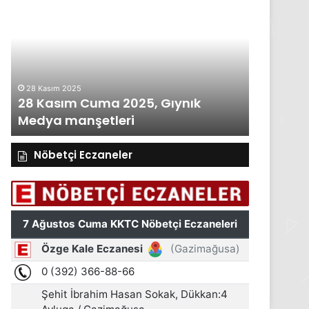
Kasım
Perşembe
2025,
Gıynık
Medya
manşetleri
27 Kasım 2025
, Gıynık
27 Kasım Perşembe 2025, Gıynı
Medya manşetleri
Nöbetçi Eczaneler