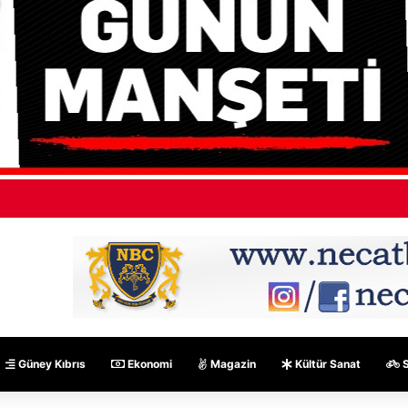
n Surlariçi’nde çocuklara sanat ve eğlence dolu festival
Güney Kıbrıs
Ekonomi
Magazin
Kültür Sanat
S