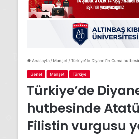
Anasayfa
/
Manşet
/
Türkiye’de Diyanet’in Cuma hutbesin
Genel
Manşet
Türkiye
Türkiye’de Diyan
hutbesinde Atatü
Filistin vurgusu y