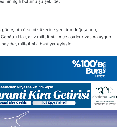
inin ilgili bölümü şu şekilde:
Kasım
Cuma
2025,
Gıynık
Medya
lık güneşinin ülkemiz üzerine yeniden doğuşunun,
manşetleri
 Cenâb-ı Hak, aziz milletimizi nice asırlar rızasına uygun
28 Kasım 2025
azartesi 2025, Gıynık
28 Kasım Cuma 2025
payidar, milletimizi bahtiyar eylesin.
nşetleri
Medya manşetleri