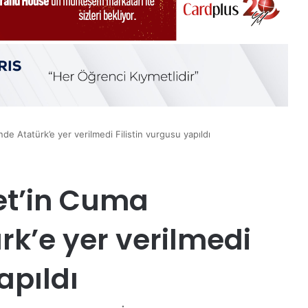
de Atatürk’e yer verilmedi Filistin vurgusu yapıldı
et’in Cuma
rk’e yer verilmedi
apıldı