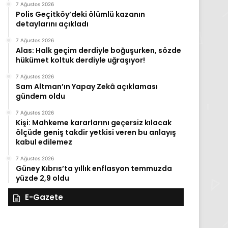
7 Ağustos 2026
Polis Geçitköy’deki ölümlü kazanın
detaylarını açıkladı
7 Ağustos 2026
Alas: Halk geçim derdiyle boğuşurken, sözde
hükümet koltuk derdiyle uğraşıyor!
7 Ağustos 2026
Sam Altman’ın Yapay Zekâ açıklaması
gündem oldu
7 Ağustos 2026
Kişi: Mahkeme kararlarını geçersiz kılacak
ölçüde geniş takdir yetkisi veren bu anlayış
kabul edilemez
7 Ağustos 2026
Güney Kıbrıs’ta yıllık enflasyon temmuzda
yüzde 2,9 oldu
E-Gazete
27