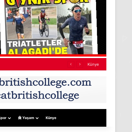
Künye
por
Yaşam
Künye