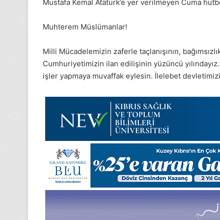
Mustafa Kemal Atatürk’e yer verilmeyen Cuma hutbes
Kasım
Aralık
Pazartesi
Pazartesi
2025,
2025,
Muhterem Müslümanlar!
Gıynık
Gıynık
Medya
Medya
Milli Mücadelemizin zaferle taçlanışının, bağımsız
manşetleri
manşetleri
Cumhuriyetimizin ilan edilişinin yüzüncü yılındayız.
24 Kasım 2025
1 Aralık 2025
24 Kasım Pazartesi 2025, Gıynık
1 Aralık P
işler yapmaya muvaffak eylesin. İlelebet devletimizi 
Medya manşetleri
Medya ma