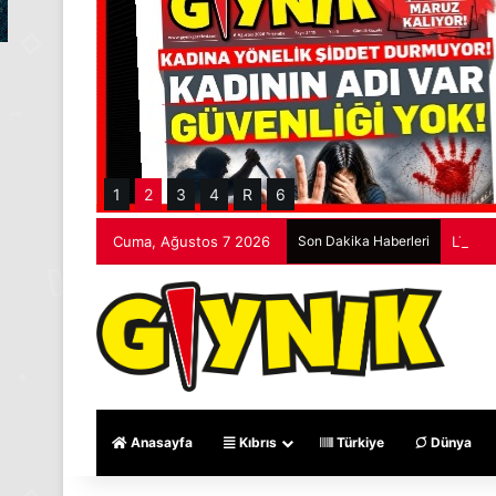
1
2
3
4
R
6
Cuma, Ağustos 7 2026
Son Dakika Haberleri
LTB’de
Anasayfa
Kıbrıs
Türkiye
Dünya