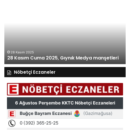
28
27
Kasım
Ka
Cuma
Pe
2025,
20
Gıynık
Gı
Medya
M
manşetleri
ma
28 Kasım 2025
28 Kasım Cuma 2025, Gıynık Medya manşetleri
Nöbetçi Eczaneler