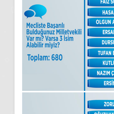
Kasım
Pazartesi
2025,
Gıynık
Medya
manşetleri
24 Kasım 2025
24 Kasım Pazartesi 202
Medya manşetleri