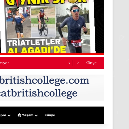
tarihi bir adım
Künye
por
Yaşam
Künye