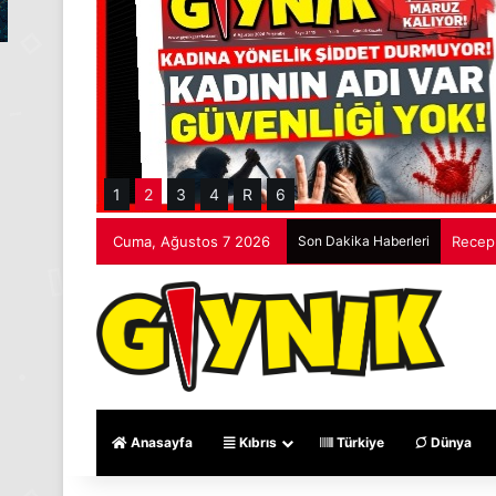
1
2
3
4
R
6
Cuma, Ağustos 7 2026
Son Dakika Haberleri
Cevdet
Anasayfa
Kıbrıs
Türkiye
Dünya