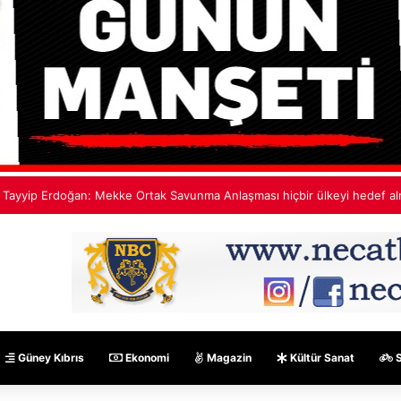
 Yılmaz: Mekke Anlaşması bölgenin güvenlik mimarisine katkı sağlayacak 
Güney Kıbrıs
Ekonomi
Magazin
Kültür Sanat
S