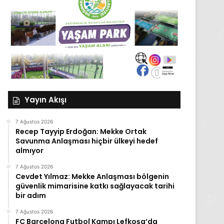
Yayın Akışı
7 Ağustos 2026
Recep Tayyip Erdoğan: Mekke Ortak
Savunma Anlaşması hiçbir ülkeyi hedef
almıyor
7 Ağustos 2026
Cevdet Yılmaz: Mekke Anlaşması bölgenin
güvenlik mimarisine katkı sağlayacak tarihi
bir adım
7 Ağustos 2026
FC Barcelona Futbol Kampı Lefkoşa’da