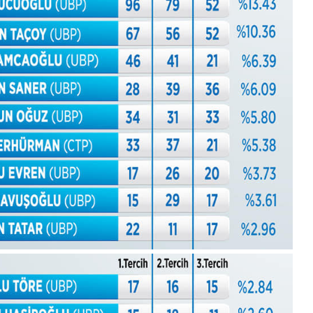
Aralık
Pazartesi
2025,
Gıynık
Medya
manşetleri
1 Aralık 2025
5, Gıynık
1 Aralık Pazartesi 2025, Gıynık
Medya manşetleri