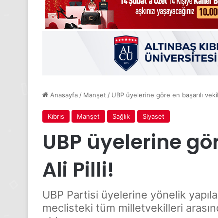
Anasayfa
/
Manşet
/
UBP üyelerine göre en başarılı vekil A
Kıbrıs
Manşet
Sağlık
Siyaset
UBP üyelerine gör
Ali Pilli!
UBP Partisi üyelerine yönelik yapıla
meclisteki tüm milletvekilleri arasınd