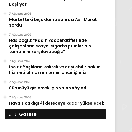
Başlıyor!
7 Ağustos 2026
Marketteki bıçaklama sonrası Aslı Murat
sordu
7 Ağustos 2026
Hasipoğlu: “Kadın kooperatiflerinde
çalışanların sosyal sigorta primlerinin
tamamını karşılayacağız”
7 Ağustos 2026
İncirli: Yaşlıların kaliteli ve erişilebilir bakım
hizmeti alması en temel önceliğimiz
7 Ağustos 2026
Sürücüyü gizlemek için yalan söyledi
7 Ağustos 2026
Hava sıcaklığı 41 dereceye kadar yükselecek
E-Gazete
28
27