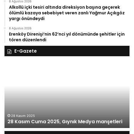
8 Ağustos 2026
Alkollü içki tesiri altında direksiyon başına geçerek
ölümlü kazaya sebebiyet veren zanlı Yağmur Açıkgöz
yargı önündeydi
8 Ağustos 2026
Erenköy Direnişi’nin 62’nci yıl dönümünde şehitler için
tören düzenlendi
E-Gazete
28
27
Kasım
Ka
Cuma
Pe
2025,
20
Gıynık
Gı
Medya
M
manşetleri
ma
28 Kasım 2025
28 Kasım Cuma 2025, Gıynık Medya manşetleri