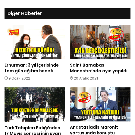
Diğer Haberler
Erhürman: 3 yıl içerisinde
Saint Barnabas
tam gün eğitim hedefi
Manastırı’nda ayin yapıldı
9 Ocak 2022
20 Aralık 2021
Anastasiadis Maronit
Türk Tabipleri Birliği’nden
yortusunda konuştu
17 Mayıs sonrası için uyarı