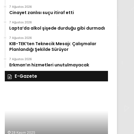
7 Ağustos 2026
Cinayet zanlısı suçu itiraf etti
7 Ağustos 2026
Lapta’da alkol şişede durduğu gibi durmadı
7 Ağustos 2026
KIB-TEK’ten Teknecik Mesajı: Çalışmalar
Planlandığı Şekilde Sürüyor
7 Ağustos 2026
Erkman’ın hizmetleri unutulmayacak
E-Gazete
28
27
Kasım
Kasım
Cuma
Perşembe
2025,
2025,
Gıynık
Gıynık
Medya
Medya
manşetleri
manşetleri
28 Kasım 2025
27 Kasım 2