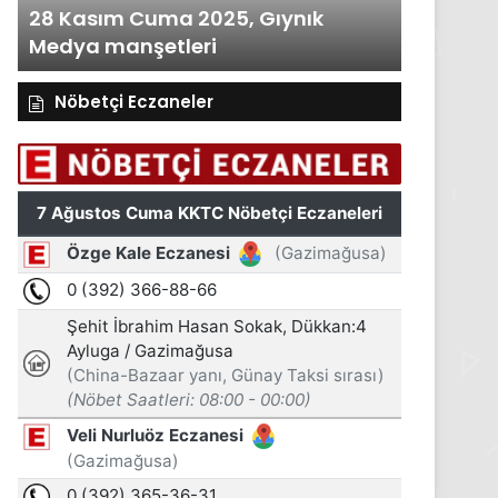
28 Kasım Cuma 2025, Gıynık
27 Kası
Medya manşetleri
Medya m
Nöbetçi Eczaneler