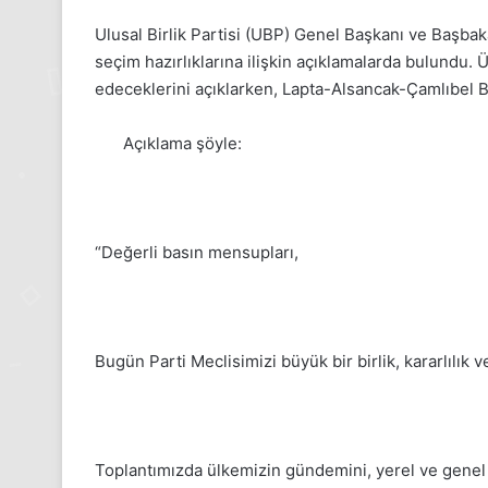
Ulusal Birlik Partisi (UBP) Genel Başkanı ve Başbaka
seçim hazırlıklarına ilişkin açıklamalarda bulundu.
edeceklerini açıklarken, Lapta-Alsancak-Çamlıbel B
Açıklama şöyle:
“Değerli basın mensupları,
24
Kasım
Bugün Parti Meclisimizi büyük bir birlik, kararlılık 
Pazartesi
2025,
Gıynık
Medya
manşetleri
Toplantımızda ülkemizin gündemini, yerel ve genel s
24 Kasım 2025