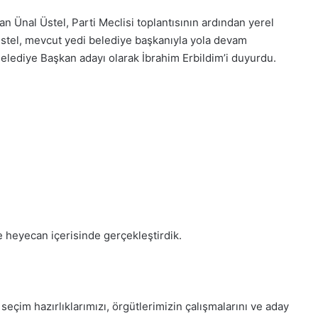
n Ünal Üstel, Parti Meclisi toplantısının ardından yerel
 Üstel, mevcut yedi belediye başkanıyla yola devam
elediye Başkan adayı olarak İbrahim Erbildim’i duyurdu.
1
Aralık
ve heyecan içerisinde gerçekleştirdik.
Pazartesi
2025,
Gıynık
Medya
manşetleri
eçim hazırlıklarımızı, örgütlerimizin çalışmalarını ve aday
1 Aralık 2025