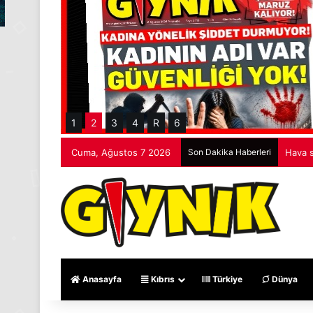
1
2
3
4
R
6
Cuma, Ağustos 7 2026
Son Dakika Haberleri
Hava s
Anasayfa
Kıbrıs
Türkiye
Dünya