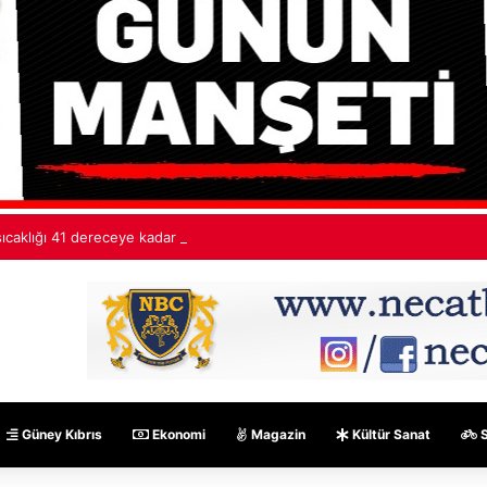
ıcaklığı 41 dereceye kadar yükselecek
Güney Kıbrıs
Ekonomi
Magazin
Kültür Sanat
S