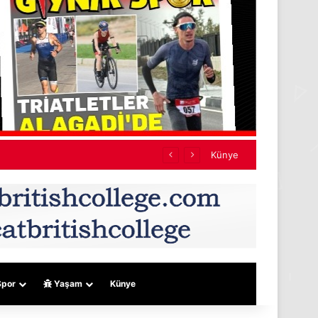
Künye
por
Yaşam
Künye