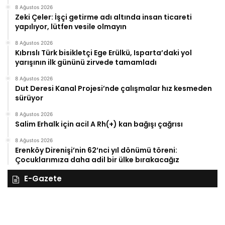
8 Ağustos 2026
Zeki Çeler: İşçi getirme adı altında insan ticareti
yapılıyor, lütfen vesile olmayın
8 Ağustos 2026
Kıbrıslı Türk bisikletçi Ege Erülkü, Isparta’daki yol
yarışının ilk gününü zirvede tamamladı
8 Ağustos 2026
Dut Deresi Kanal Projesi’nde çalışmalar hız kesmeden
sürüyor
8 Ağustos 2026
Salim Erhalk için acil A Rh(+) kan bağışı çağrısı
8 Ağustos 2026
Erenköy Direnişi’nin 62’nci yıl dönümü töreni:
Çocuklarımıza daha adil bir ülke bırakacağız
E-Gazete
28
27
Kasım
Ka
Cuma
Pe