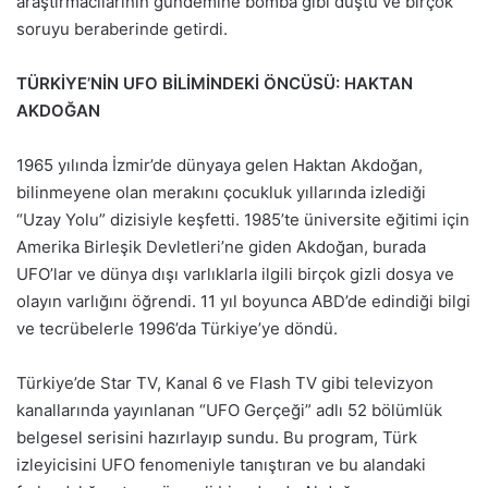
araştırmacılarının gündemine bomba gibi düştü ve birçok
soruyu beraberinde getirdi.
TÜRKİYE’NİN UFO BİLİMİNDEKİ ÖNCÜSÜ: HAKTAN
AKDOĞAN
1965 yılında İzmir’de dünyaya gelen Haktan Akdoğan,
bilinmeyene olan merakını çocukluk yıllarında izlediği
“Uzay Yolu” dizisiyle keşfetti. 1985’te üniversite eğitimi için
Amerika Birleşik Devletleri’ne giden Akdoğan, burada
UFO’lar ve dünya dışı varlıklarla ilgili birçok gizli dosya ve
olayın varlığını öğrendi. 11 yıl boyunca ABD’de edindiği bilgi
ve tecrübelerle 1996’da Türkiye’ye döndü.
Türkiye’de Star TV, Kanal 6 ve Flash TV gibi televizyon
kanallarında yayınlanan “UFO Gerçeği” adlı 52 bölümlük
belgesel serisini hazırlayıp sundu. Bu program, Türk
izleyicisini UFO fenomeniyle tanıştıran ve bu alandaki