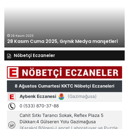
2025,
20
Gıynık
Gı
Medya
M
manşetleri
ma
28 Kasım 2025
28 Kasım Cuma 2025, Gıynık Medya manşetleri
Nöbetçi Eczaneler