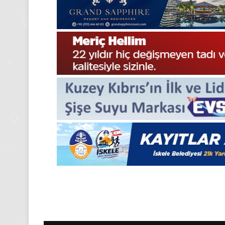
2025,
Gıynık
Medya
manşetleri
24 Kasım 2025
24 Kasım Pazartesi 202
Medya manşetleri