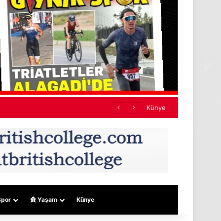
Künye
por
Yaşam
Künye