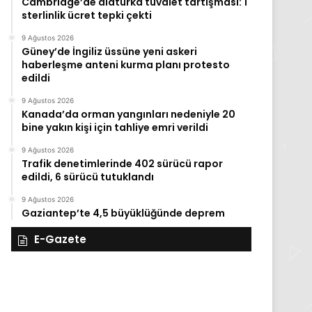
Cambridge’de alaturka tuvalet tartışması: 1
sterlinlik ücret tepki çekti
9 Ağustos 2026
Güney’de İngiliz üssüne yeni askeri
haberleşme anteni kurma planı protesto
edildi
9 Ağustos 2026
Kanada’da orman yangınları nedeniyle 20
bine yakın kişi için tahliye emri verildi
9 Ağustos 2026
Trafik denetimlerinde 402 sürücü rapor
edildi, 6 sürücü tutuklandı
9 Ağustos 2026
Gaziantep’te 4,5 büyüklüğünde deprem
E-Gazete
28
27
Kasım
Kasım
Cuma
Perşembe