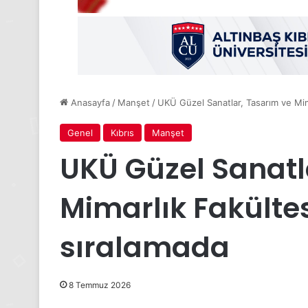
Anasayfa
/
Manşet
/
UKÜ Güzel Sanatlar, Tasarım ve Mima
Genel
Kıbrıs
Manşet
UKÜ Güzel Sanatl
Mimarlık Fakültes
sıralamada
8 Temmuz 2026