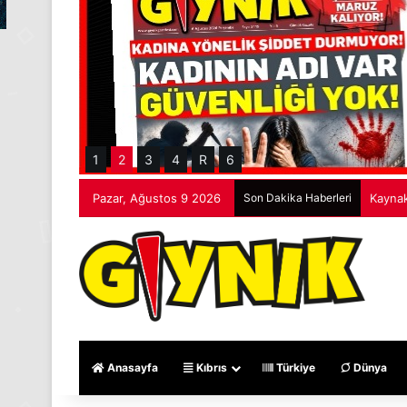
1
2
3
4
R
6
Pazar, Ağustos 9 2026
Son Dakika Haberleri
Kaynak
Anasayfa
Kıbrıs
Türkiye
Dünya