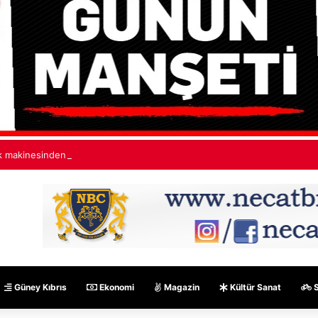
 makinesinden çıkan kıvılcımlar yangına neden oldu
Güney Kıbrıs
Ekonomi
Magazin
Kültür Sanat
S