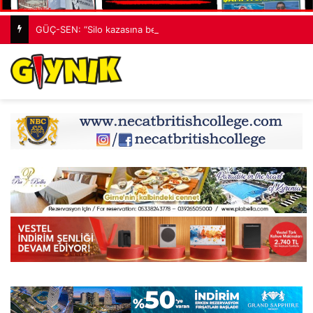
GÜÇ-SEN: “Silo kazasına benzer bir felaketle karşı karşıya kalınmaması adına harekete geçtik”