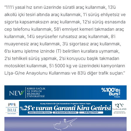
“111’i yasal hız sınırı üzerinde süratli araç kullanmak, 13’ü
alkollü içki tesiri altında araç kullanmak, 1’i sürüş ehliyetsiz ve
sigorta kapsamaksızın araç kullanmak, 12’si sürüş esnasında
cep telefonu kullanmak, 58’i emniyet kemeri takmadan araç
kullanmak, 14’ü seyrüsefer ruhsatsız araç kullanmak, 8’i
muayenesiz araç kullanmak, 3’ü sigortasız araç kullanmak,
6’sı kamu işletme izninde (T) belirtilen kurallara uymamak,
2’si tehlikeli sürüş yapmak, 2’si koruyucu başlık takmadan
motosiklet kullanmak, 5’i 5000 kg ve üzerindeki kamyonların
L/şa-G/ne Anayolunu Kullanması ve 83’ü diğer trafik suçları.”