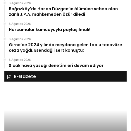
6 Ağustos 2026
Boğazköy’de Hasan Düzgen’in ölümüne sebep olan
zanlı J.P.A. mahkemeden özür diledi
6 Ağustos 2026
Harcamalar kamuoyuyla paylaşılmalı!
6 Ağustos 2026
Girne’de 2024 yılında meydana gelen toplu tecavüze
ceza yağdı. Esendağli sert konuştu:
6 Ağustos 2026
Sıcak hava yasağı denetimleri devam ediyor
E-Gazete
28
27
Kasım
Ka
Cuma
Pe
2025,
20
Gıynık
Gı
Medya
M
manşetleri
ma