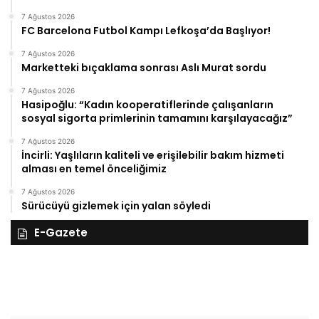
7 Ağustos 2026
FC Barcelona Futbol Kampı Lefkoşa’da Başlıyor!
7 Ağustos 2026
Marketteki bıçaklama sonrası Aslı Murat sordu
7 Ağustos 2026
Hasipoğlu: “Kadın kooperatiflerinde çalışanların
sosyal sigorta primlerinin tamamını karşılayacağız”
7 Ağustos 2026
İncirli: Yaşlıların kaliteli ve erişilebilir bakım hizmeti
alması en temel önceliğimiz
7 Ağustos 2026
Sürücüyü gizlemek için yalan söyledi
E-Gazete
28
27
Kasım
Ka
Cuma
Pe
2025,
20