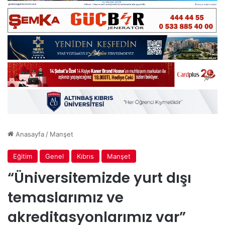
Anasayfa
/
Manşet
Eğitim
Genel
Kıbrıs
Manşet
“Üniversitemizde yurt dışı
temaslarımız ve
akreditasyonlarımız var”