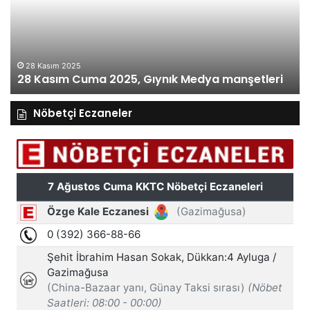
Gıynık
Gı
Medya
M
manşetleri
ma
28 Kasım 2025
28 Kasım Cuma 2025, Gıynık Medya manşetleri
Nöbetçi Eczaneler