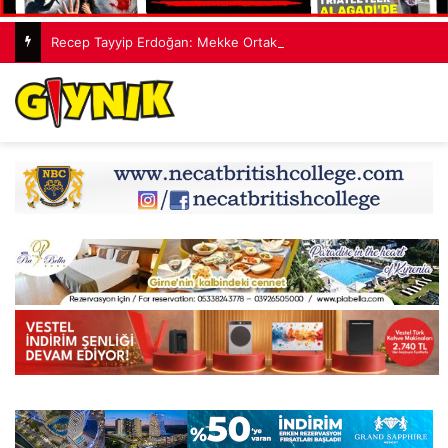
Recep Tayyip Erdoğan: Mekke Ortak Savunma Anlaşması hiçbir ülkeyi hedef almıyor