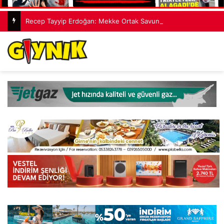
Recep Tayyip Erdoğan: Mekke Ortak Savunma Anlaşması hiçbir ülkeyi hedef almıyor