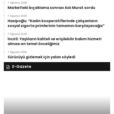
7 Ağustos 2026
Marketteki bıçaklama sonrası Aslı Murat sordu
7 Ağustos 2026
Hasipoğlu: “Kadın kooperatiflerinde çalışanların
sosyal sigorta primlerinin tamamını karşılayacağız”
7 Ağustos 2026
İncirli: Yaşlıların kaliteli ve erişilebilir bakım hizmeti
alması en temel önceliğimiz
7 Ağustos 2026
Sürücüyü gizlemek için yalan söyledi
E-Gazete
27
Kasım
Perşembe
2025,
Gıynık
Medya
manşetleri