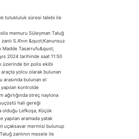
tutukluluk süresi talebi ile
 polis memuru Süleyman Taluğ
an zanlı S.A’nın &quot;Kanunsuz
ı Madde Tasarrufu&quot;
ıs 2024 tarihinde saat 11:50
 üzerinde bir polis ekibi
 araçta yolcu olarak bulunan
uğu arasında bulunan el
 yapılan kontrolde
m ağırlığında streç naylona
suçüstü hali gereği
kta olduğu Lefkoşa, Küçük
e yapılan aramada yatak
det uçaksavar mermisi bulunup
Taluğ zanlının mesele ile