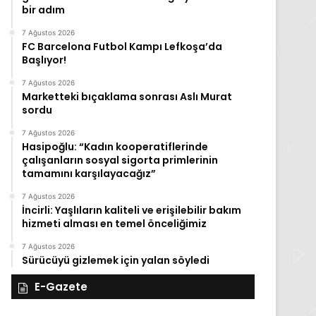
bir adım
7 Ağustos 2026
FC Barcelona Futbol Kampı Lefkoşa’da
Başlıyor!
7 Ağustos 2026
Marketteki bıçaklama sonrası Aslı Murat
sordu
7 Ağustos 2026
Hasipoğlu: “Kadın kooperatiflerinde
çalışanların sosyal sigorta primlerinin
tamamını karşılayacağız”
7 Ağustos 2026
İncirli: Yaşlıların kaliteli ve erişilebilir bakım
hizmeti alması en temel önceliğimiz
7 Ağustos 2026
Sürücüyü gizlemek için yalan söyledi
E-Gazete