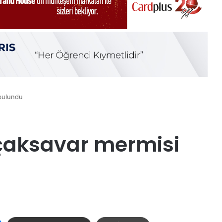
bulundu
çaksavar mermisi