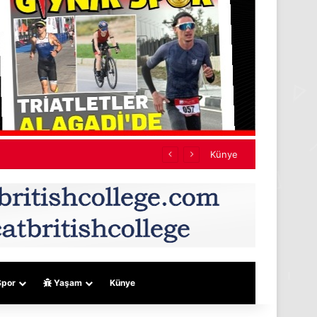
ef almıyor
Künye
por
Yaşam
Künye