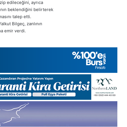
28
zip edileceğini, ayrıca
Kasım
ının beklendiğini belirterek
Cuma
sını talep etti.
2025,
lkut Bilgeç, zanlının
Gıynık
a emir verdi.
Medya
manşetleri
28 Kasım 2025
 2025, Gıynık
28 Kasım Cuma 2025, Gıynı
i
Medya manşetleri