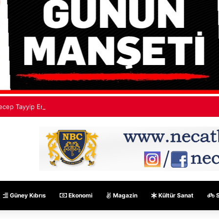
ecep Tayyip Erdoğan: Mekke Ortak Savunma Anlaşması hiçbir ülkeyi hed
Güney Kıbrıs
Ekonomi
Magazin
Kültür Sanat
S