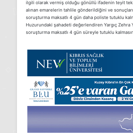
1
ilgili olarak vermiş olduğu gönüllü ifadenin teyit tek
Aralık
alınan emarelerin tahlile gönderildiğini ve sonuçlar
Pazartesi
soruşturma maksatlı 4 gün daha poliste tutuklu kalma
2025,
Huzurundaki şahadeti değerlendiren Yargıç Zehra Ya
Gıynık
soruşturma maksatlı 4 gün süreyle tutuklu kalmasın
Medya
manşetleri
m 2025
1 Aralık 2025
sım Pazartesi 2025, Gıynık
1 Aralık Pazartesi
 manşetleri
Medya manşetler