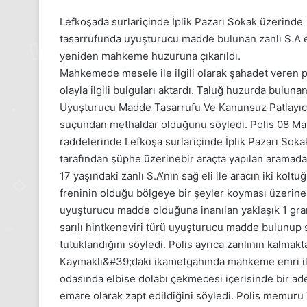
Lefkoşada surlariçinde İplik Pazarı Sokak üzerinde
tasarrufunda uyuşturucu madde bulunan zanlı S.A ek 
yeniden mahkeme huzuruna çıkarıldı.
Mahkemede mesele ile ilgili olarak şahadet veren
olayla ilgili bulguları aktardı. Taluğ huzurda bulun
Uyuşturucu Madde Tasarrufu Ve Kanunsuz Patlayıc
suçundan methaldar olduğunu söyledi. Polis 08 May
raddelerinde Lefkoşa surlariçinde İplik Pazarı Sokak
tarafından şüphe üzerinebir araçta yapılan aramada
17 yaşındaki zanlı S.A’nın sağ eli ile aracın iki kolt
freninin olduğu bölgeye bir şeyler koyması üzerine
uyuşturucu madde olduğuna inanılan yaklaşık 1 gra
sarılı hintkeneviri türü uyuşturucu madde bulunup 
tutuklandığını söyledi. Polis ayrıca zanlının kalma
Kaymaklı&#39;daki ikametgahında mahkeme emri il
odasında elbise dolabı çekmecesi içerisinde bir a
emare olarak zapt edildiğini söyledi. Polis memuru 