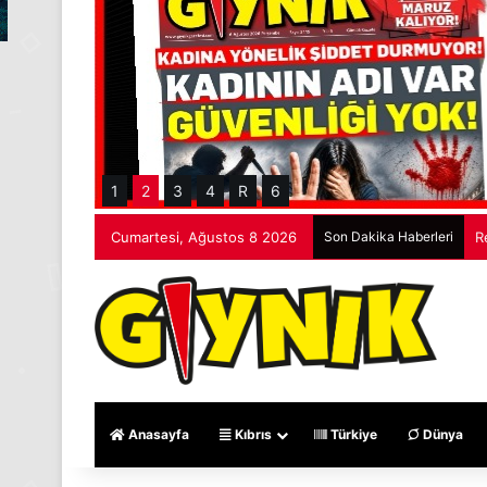
1
2
3
4
R
6
Cumartesi, Ağustos 8 2026
Son Dakika Haberleri
R
Anasayfa
Kıbrıs
Türkiye
Dünya