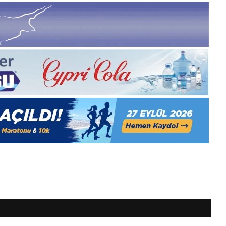
1
Aralık
Pazartesi
2025,
Gıynık
Medya
manşetleri
1 Aralık 2025
5, Gıynık
1 Aralık Pazartesi 2025, Gıynık
Medya manşetleri