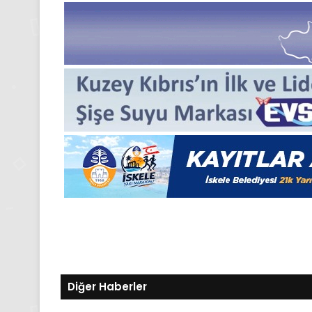
24
Kasım
Pazartesi
2025,
Gıynık
Medya
manşetleri
24 Kasım 2025
24 Kasım Pazartesi 202
Medya manşetleri
Diğer Haberler