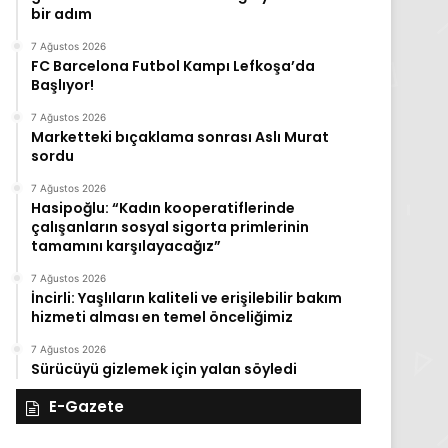
bir adım
7 Ağustos 2026
FC Barcelona Futbol Kampı Lefkoşa’da
Başlıyor!
7 Ağustos 2026
Marketteki bıçaklama sonrası Aslı Murat
sordu
7 Ağustos 2026
Hasipoğlu: “Kadın kooperatiflerinde
çalışanların sosyal sigorta primlerinin
tamamını karşılayacağız”
7 Ağustos 2026
İncirli: Yaşlıların kaliteli ve erişilebilir bakım
hizmeti alması en temel önceliğimiz
7 Ağustos 2026
Sürücüyü gizlemek için yalan söyledi
E-Gazete