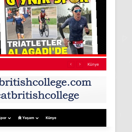
ef almıyor
Künye
por
Yaşam
Künye