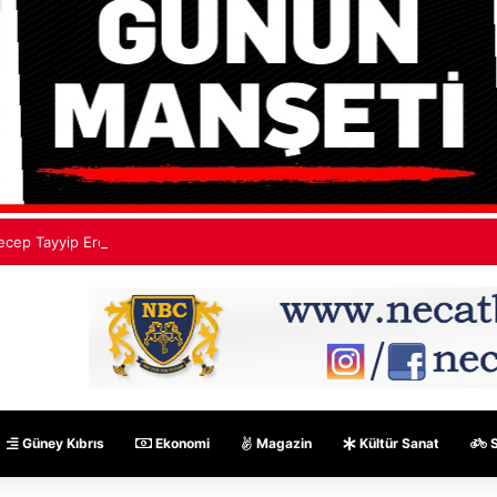
ecep Tayyip Erdoğan: Mekke Ortak Savunma Anlaşması hiçbir ülkeyi hed
Güney Kıbrıs
Ekonomi
Magazin
Kültür Sanat
S