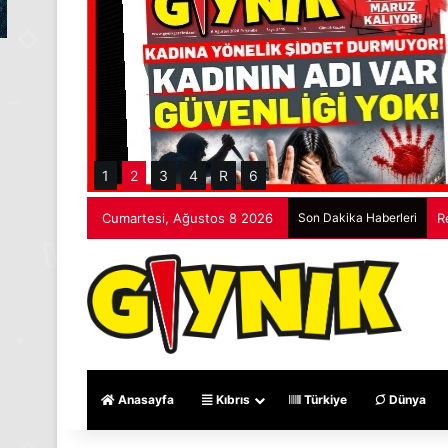
1
2
3
4
R
6
Cumartesi, Ağustos 8 2026
Son Dakika Haberleri
R
Anasayfa
Kıbrıs
Türkiye
Dünya