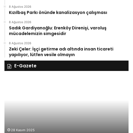
8 Ağustos 2026
Kızılbaş Parkı önünde kanalizasyon çalışması
8 Ağustos 2026
Sadık Gardiyanoğlu: Erenköy Direnişi, varoluş
mücadelemizin simgesidir
8 Ağustos 2026
Zeki Çeler: İşçi getirme adı altında insan ticareti
yapılıyor, lütfen vesile olmayın
E-Gazete
27
ım
Kasım
ma
Perşemb
5,
2025,
ık
Gıynık
ya
Medya
şetleri
manşetle
27 Ka
27 K
28 Kasım 2025