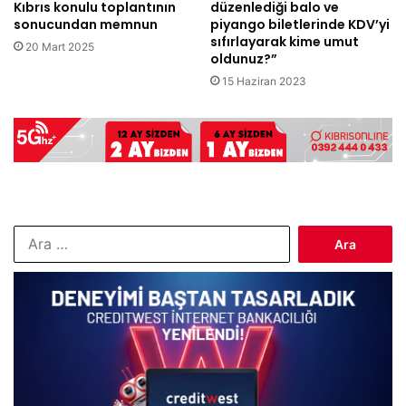
Kıbrıs konulu toplantının
düzenlediği balo ve
sonucundan memnun
piyango biletlerinde KDV’yi
sıfırlayarak kime umut
20 Mart 2025
oldunuz?”
15 Haziran 2023
Arama: