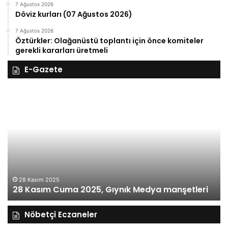
7 Ağustos 2026
Döviz kurları (07 Ağustos 2026)
7 Ağustos 2026
Öztürkler: Olağanüstü toplantı için önce komiteler
gerekli kararları üretmeli
E-Gazete
28
27
Kasım
Ka
Cuma
Pe
2025,
20
Gıynık
Gı
Medya
M
manşetleri
ma
28 Kasım 2025
28 Kasım Cuma 2025, Gıynık Medya manşetleri
Nöbetçi Eczaneler