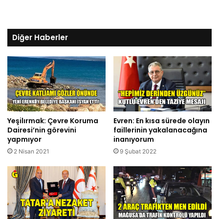
Diğer Haberler
Yeşilırmak: Çevre Koruma
Evren: En kısa sürede olayın
Dairesi’nin görevini
faillerinin yakalanacağına
yapmıyor
inanıyorum
2 Nisan 2021
9 Şubat 2022