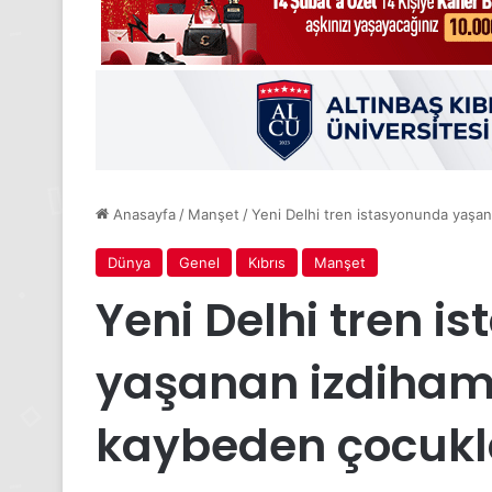
Anasayfa
/
Manşet
/
Yeni Delhi tren istasyonunda yaşan
Dünya
Genel
Kıbrıs
Manşet
Yeni Delhi tren 
yaşanan izdiham
kaybeden çocukl