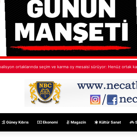
ehmet Aktunç’tan ekip paylaşımı: Ortak akıl, cesur fikirler, umut dolu pro
Güney Kıbrıs
Ekonomi
Magazin
Kültür Sanat
S