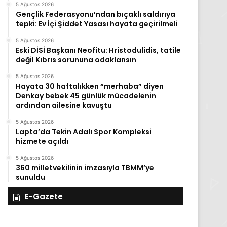
5 Ağustos 2026
Gençlik Federasyonu’ndan bıçaklı saldırıya
tepki: Ev İçi Şiddet Yasası hayata geçirilmeli
5 Ağustos 2026
Eski DİSİ Başkanı Neofitu: Hristodulidis, tatile
değil Kıbrıs sorununa odaklansın
5 Ağustos 2026
Hayata 30 haftalıkken “merhaba” diyen
Denkay bebek 45 günlük mücadelenin
ardından ailesine kavuştu
5 Ağustos 2026
Lapta’da Tekin Adalı Spor Kompleksi
hizmete açıldı
5 Ağustos 2026
360 milletvekilinin imzasıyla TBMM’ye
sunuldu
E-Gazete
27