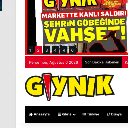
1
2
3
4
R
6
Perşembe, Ağustos 6 2026
Son Dakika Haberleri
M
Anasayfa
Kıbrıs
Türkiye
Dünya