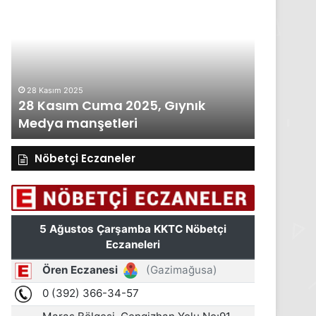
Kasım
Perşembe
2025,
Gıynık
Medya
manşetleri
27 Kasım 2025
, Gıynık
27 Kasım Perşembe 2025, Gıynı
Medya manşetleri
Nöbetçi Eczaneler