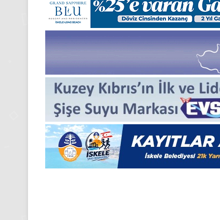
Kasım
Aralık
Pazartesi
Pazartesi
2025,
2025,
Gıynık
Gıynık
Medya
Medya
manşetleri
manşetleri
24 Kasım 2025
1 Aralık 2025
24 Kasım Pazartesi 2025, Gıynık
1 Aralık P
Medya manşetleri
Medya ma