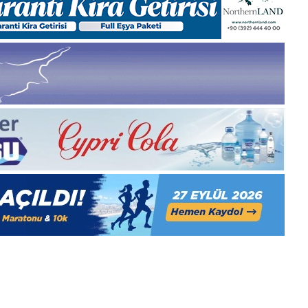
Kasım
Cuma
2025,
Gıynık
Medya
manşetleri
28 Kasım 2025
azartesi 2025, Gıynık
28 Kasım Cuma 2025
nşetleri
Medya manşetleri