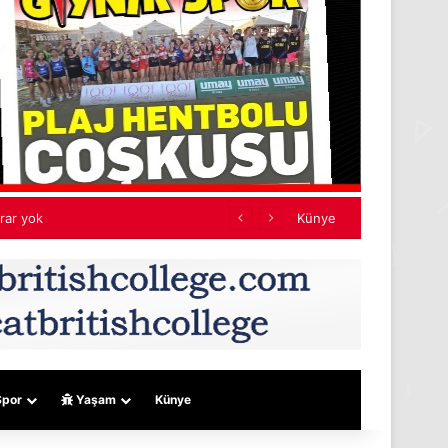
jeler
Künye
por
Yaşam
Künye