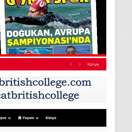
Künye
por
Yaşam
Künye