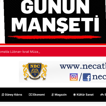
oma’da Lübnan-İsrail Müzakereleri Devam Ediyor
Güney Kıbrıs
Ekonomi
Magazin
Kültür Sanat
S