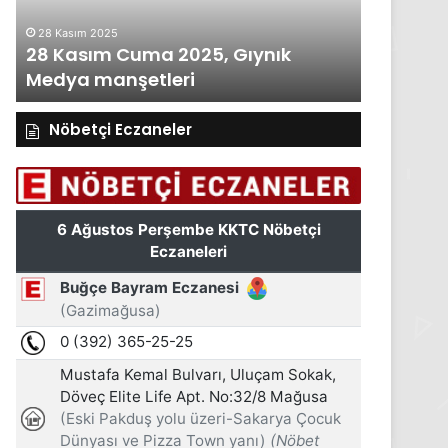
manşetleri
manşetleri
28 Kasım 2025
27 Kasım 2
28 Kasım Cuma 2025, Gıynık
27 Kası
Medya manşetleri
Medya m
Nöbetçi Eczaneler