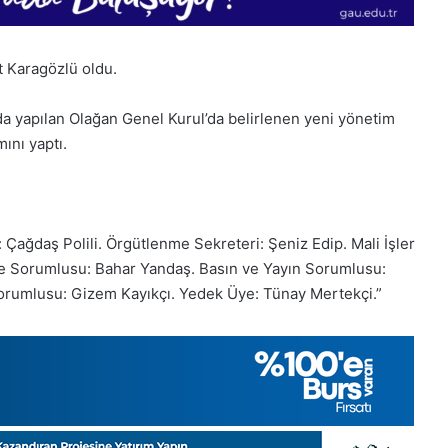
 Karagözlü oldu.
a yapılan Olağan Genel Kurul’da belirlenen yeni yönetim
ını yaptı.
Çağdaş Polili. Örgütlenme Sekreteri: Şeniz Edip. Mali İşler
roje Sorumlusu: Bahar Yandaş. Basın ve Yayın Sorumlusu:
Sorumlusu: Gizem Kayıkçı. Yedek Üye: Tünay Mertekçi.”
1
Aralık
Pazartesi
2025,
Gıynık
Medya