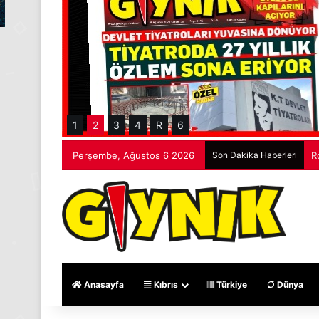
1
2
3
4
R
6
Perşembe, Ağustos 6 2026
Son Dakika Haberleri
R
Anasayfa
Kıbrıs
Türkiye
Dünya