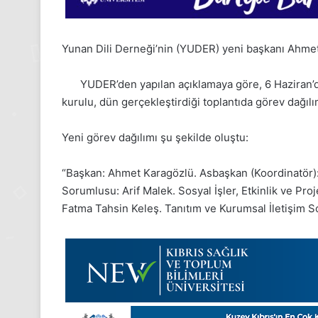
Yunan Dili Derneği’nin (YUDER) yeni başkanı Ahmet
YUDER’den yapılan açıklamaya göre, 6 Haziran’d
kurulu, dün gerçekleştirdiği toplantıda görev dağılım
Yeni görev dağılımı şu şekilde oluştu:
“Başkan: Ahmet Karagözlü. Asbaşkan (Koordinatör): 
Sorumlusu: Arif Malek. Sosyal İşler, Etkinlik ve P
Fatma Tahsin Keleş. Tanıtım ve Kurumsal İletişim 
24
Kasım
Pazartesi
2025,
Gıynık
Medya