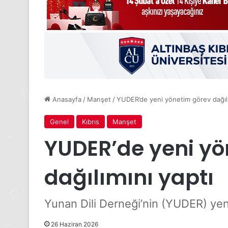
Anasayfa
/
Manşet
/
YUDER’de yeni yönetim görev dağılı
Genel
Kıbrıs
Manşet
YUDER’de yeni yö
dağılımını yaptı
Yunan Dili Derneği’nin (YUDER) ye
26 Haziran 2026