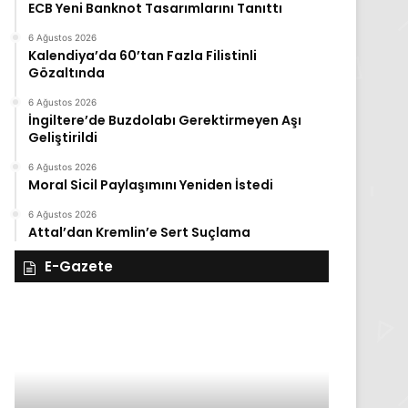
ECB Yeni Banknot Tasarımlarını Tanıttı
6 Ağustos 2026
Kalendiya’da 60’tan Fazla Filistinli
Gözaltında
6 Ağustos 2026
İngiltere’de Buzdolabı Gerektirmeyen Aşı
Geliştirildi
6 Ağustos 2026
Moral Sicil Paylaşımını Yeniden İstedi
6 Ağustos 2026
Attal’dan Kremlin’e Sert Suçlama
E-Gazete
28
27
Kasım
Kasım
Cuma
Perşembe
2025,
2025,
Gıynık
Gıynık
Medya
Medya