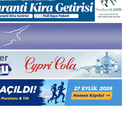
manşetleri
1 Aralık 2025
5, Gıynık
1 Aralık Pazartesi 2025, Gıynık
Medya manşetleri