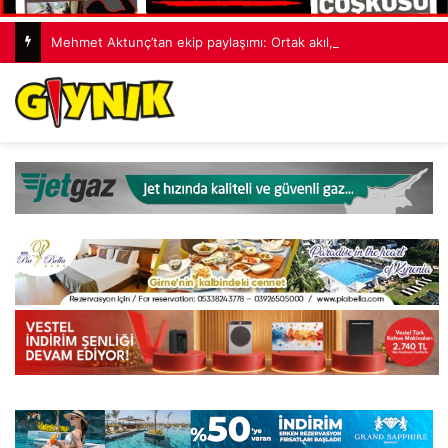
Mehmet Aktunç’tan ekip paylaşımı: Ortak akıl, cesur fikirler, umut dolu projeler