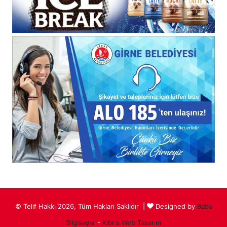
© Telif Hakkı 2026, Tüm Hakları Saklıdır |
Designed by
Baba
Bilgisayar
-
Kıbrıs Web Tasarım