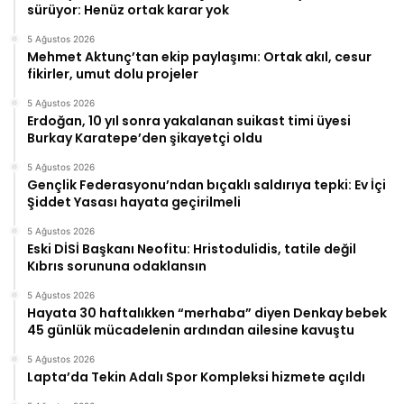
sürüyor: Henüz ortak karar yok
5 Ağustos 2026
Mehmet Aktunç’tan ekip paylaşımı: Ortak akıl, cesur
fikirler, umut dolu projeler
5 Ağustos 2026
Erdoğan, 10 yıl sonra yakalanan suikast timi üyesi
Burkay Karatepe’den şikayetçi oldu
5 Ağustos 2026
Gençlik Federasyonu’ndan bıçaklı saldırıya tepki: Ev İçi
Şiddet Yasası hayata geçirilmeli
5 Ağustos 2026
Eski DİSİ Başkanı Neofitu: Hristodulidis, tatile değil
Kıbrıs sorununa odaklansın
5 Ağustos 2026
Hayata 30 haftalıkken “merhaba” diyen Denkay bebek
45 günlük mücadelenin ardından ailesine kavuştu
5 Ağustos 2026
Lapta’da Tekin Adalı Spor Kompleksi hizmete açıldı