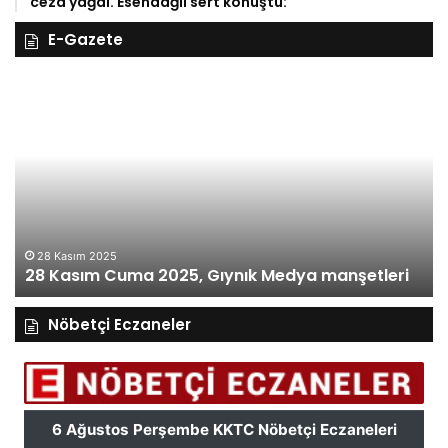
ceza yağdı. Esendağli sert konuştu:
E-Gazete
27
Kasım
Perşembe
2025,
Gıynık
Medya
manşetleri
27 Kasım 2025
27 Kasım Perşembe 2025, Gıynık Medya
manşetleri
manşetleri
Nöbetçi Eczaneler