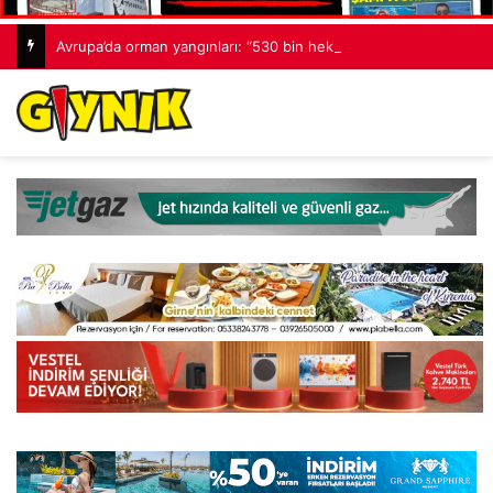
Avrupa’da orman yangınları: “530 bin hektardan fazla alan kaybedildi”