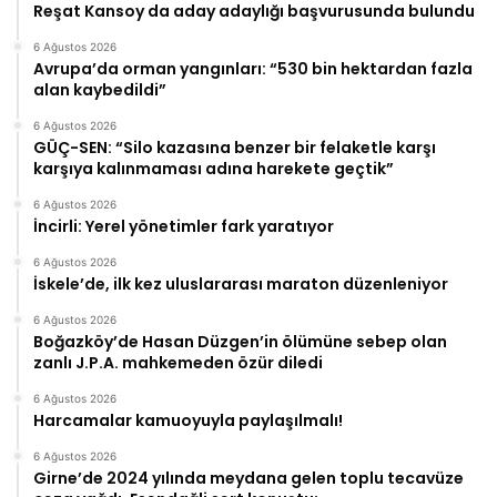
Reşat Kansoy da aday adaylığı başvurusunda bulundu
6 Ağustos 2026
Avrupa’da orman yangınları: “530 bin hektardan fazla
alan kaybedildi”
6 Ağustos 2026
GÜÇ-SEN: “Silo kazasına benzer bir felaketle karşı
karşıya kalınmaması adına harekete geçtik”
6 Ağustos 2026
İncirli: Yerel yönetimler fark yaratıyor
6 Ağustos 2026
İskele’de, ilk kez uluslararası maraton düzenleniyor
6 Ağustos 2026
Boğazköy’de Hasan Düzgen’in ölümüne sebep olan
zanlı J.P.A. mahkemeden özür diledi
6 Ağustos 2026
Harcamalar kamuoyuyla paylaşılmalı!
6 Ağustos 2026
Girne’de 2024 yılında meydana gelen toplu tecavüze