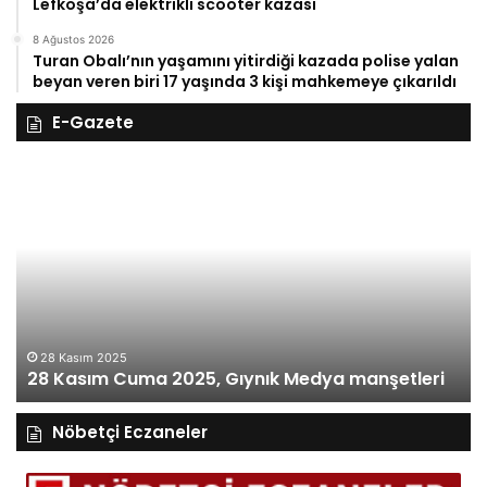
Lefkoşa’da elektrikli scooter kazası
8 Ağustos 2026
Turan Obalı’nın yaşamını yitirdiği kazada polise yalan
beyan veren biri 17 yaşında 3 kişi mahkemeye çıkarıldı
E-Gazete
28
27
Kasım
Ka
Cuma
Pe
2025,
20
Gıynık
Gı
Medya
M
manşetleri
ma
28 Kasım 2025
28 Kasım Cuma 2025, Gıynık Medya manşetleri
Nöbetçi Eczaneler