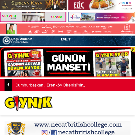
Cumhurbaşkanı, Erenköy Direnişi’nin 62’nci yıl dönümü töreninde konuştu