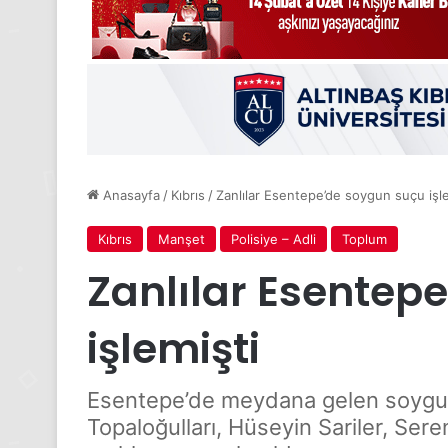
Anasayfa
/
Kıbrıs
/
Zanlılar Esentepe’de soygun suçu işle
Kıbrıs
Manşet
Polisiye – Adli
Toplum
Zanlılar Esentep
işlemişti
Esentepe’de meydana gelen soygun
Topaloğulları, Hüseyin Sariler, Ser