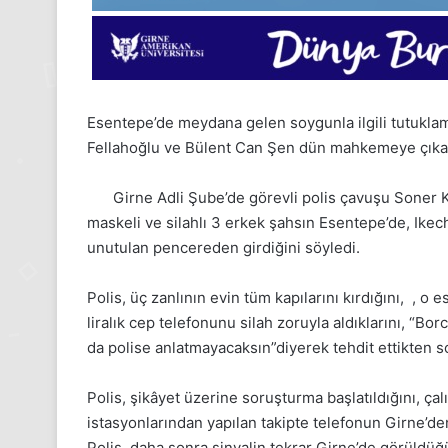
Esentepe’de meydana gelen soygunla ilgili tutukla
Fellahoğlu ve Bülent Can Şen dün mahkemeye çıkar
Girne Adli Şube’de görevli polis çavuşu Soner K
maskeli ve silahlı 3 erkek şahsın Esentepe’de, Ik
unutulan pencereden girdiğini söyledi.
Polis, üç zanlının evin tüm kapılarını kırdığını, , 
24
liralık cep telefonunu silah zoruyla aldıklarını, “
Kasım
Pazartesi
da polise anlatmayacaksın”diyerek tehdit ettikten so
2025,
Gıynık
Polis, şikâyet üzerine soruşturma başlatıldığını, çalı
Medya
istasyonlarından yapılan takipte telefonun Girne’den
manşetleri
24 Kasım 2025
Polis, daha sonra sinyalin tekrar Girne’de görüldüğü