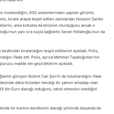
5, Gıynık
1 Aralık Pazartesi 2025, Gıynık
Medya manşetleri
rın incelendiğini, KGS sistemlerinden yapılan görüntü
olis, kiralık araçta tespit edilen zanlılardan Hüseyin Sariler
klerini, arka koltukta da birisinin oturduğunu ancak o
loğlu’nun yanı sıra suçla bağlantılı Seren Fellahoğlu’nun da
rafından kiralandığını tespit ettiklerini açıkladı. Polis,
ndığını ifade etti. Polis, ayrıca Mehmet Topaloğulları’nın
turucu madde ele geçirdiklerini açıkladı.
antılı görüşen Bülent Can Şen’in de tutuklandığını ifade
fadesinde daha önceden tanıdığı bir şahsın arkadaşı olan
 bin Euro alacağı olduğunu, tahsil etmesini istediğini
alinde bir kısmını kendisinin alacağı yönünde beyanda da