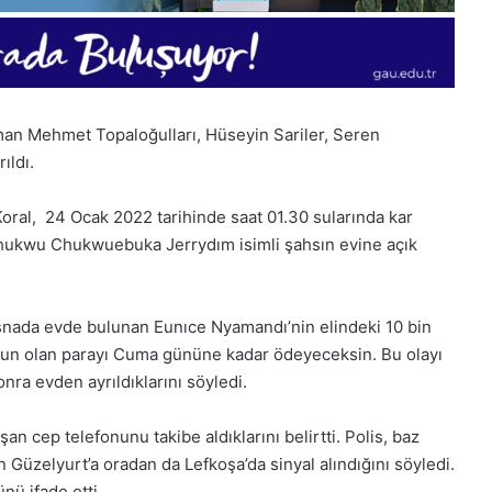
man Mehmet Topaloğulları, Hüseyin Sariler, Seren
ıldı.
oral, 24 Ocak 2022 tarihinde saat 01.30 sularında kar
echukwu Chukwuebuka Jerrydım isimli şahsın evine açık
o esnada evde bulunan Eunıce Nyamandı’nin elindeki 10 bin
1
Borcun olan parayı Cuma gününe kadar ödeyeceksin. Bu olayı
Aralık
Pazartesi
nra evden ayrıldıklarını söyledi.
2025,
Gıynık
şan cep telefonunu takibe aldıklarını belirtti. Polis, baz
Medya
 Güzelyurt’a oradan da Lefkoşa’da sinyal alındığını söyledi.
manşetleri
1 Aralık 2025
nü ifade etti.