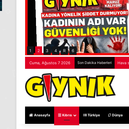
1
2
3
4
R
6
Cuma, Ağustos 7 2026
Son Dakika Haberleri
Hava s
Anasayfa
Kıbrıs
Türkiye
Dünya