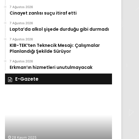
7 Ağustos 2026
Cinayet zanlısı suçu itiraf etti
7 Ağustos 2026
Lapta’da alkol şişede durduğu gibi durmadı
7 Ağustos 2026
KIB-TEK’ten Teknecik Mesajı: Çalışmalar
Planlandığı Şekilde Sürüyor
7 Ağustos 2026
Erkman’ın hizmetleri unutulmayacak
E-Gazete
28
27
Kasım
Kasım
Cuma
Perşembe
2025,
2025,
Gıynık
Gıynık
Medya
Medya
manşetleri
manşetleri
28 Kasım 2025
27 Kasım 2