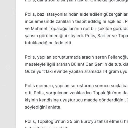
24 Kasım Pazartesi 202
Medya manşetleri
Polis, baz istasyonlarından elde edilen güzergahla
incelemesinde zanlıların tespit edildiğini açıkladı. P
ve Mehmet Topaloğulları’nın net bir şekilde görüldü
şahsın görülmediğini söyledi. Polis, Sariler ve Topa
tutuklandığını ifade etti.
Polis, yapılan soruşturmada aracın seren Fellahoğlu ta
meseleyle ilgili aranan Bülent Can Şen’in de tutukla
Güzelyurt’taki evinde yapılan aramada 14 gram uyuş
Polis memuru, yapılan soruşturma sonucu suçla bağl
etti. Polis, sorgulanan zanlılardan Topaloğlu’nun i
kişinin kendisine uyuşturucu madde gönderdiğini, 35
söylediğini anlattı.
Polis, Topaloğlu’nun 35 bin Euro’yu tahsil etmesi h