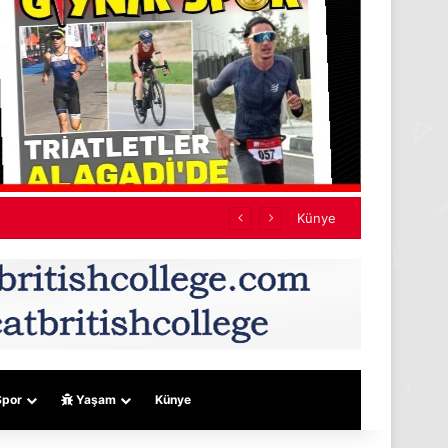
Künye
por
Yaşam
Künye