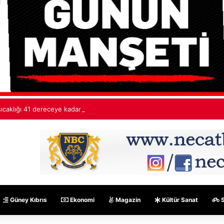
ıcaklığı 41 dereceye kadar yükselecek
Güney Kıbrıs
Ekonomi
Magazin
Kültür Sanat
S