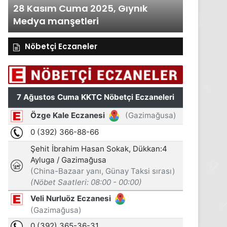
28 Kasım Cuma 2025, Gıynık
27 Kası
Medya manşetleri
Medya m
Nöbetçi Eczaneler