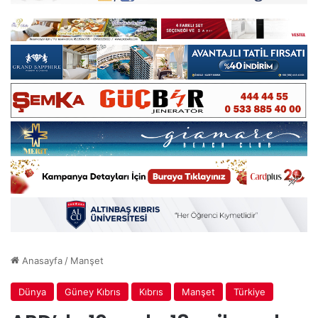
Anasayfa
/
Manşet
Dünya
Güney Kıbrıs
Kıbrıs
Manşet
Türkiye