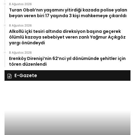
8 Ağustos 2026
Turan Obalı’nın yaşamını yitirdiği kazada polise yalan
beyan veren biri 17 yaşında 3 kişi mahkemeye çıkarıldı
8 Ağustos 2026
Alkollü içki tesiri altında direksiyon başına geçerek
ölümlü kazaya sebebiyet veren zanlı Yağmur Açıkgöz
yargı önündeydi
8 Ağustos 2026
Erenköy Direnişi’nin 62’nci yıl dönümünde şehitler için
tören düzenlendi
E-Gazete
28
27
Kasım
Ka
Cuma
Pe
2025,
20
Gıynık
Gı
Medya
M
manşetleri
ma