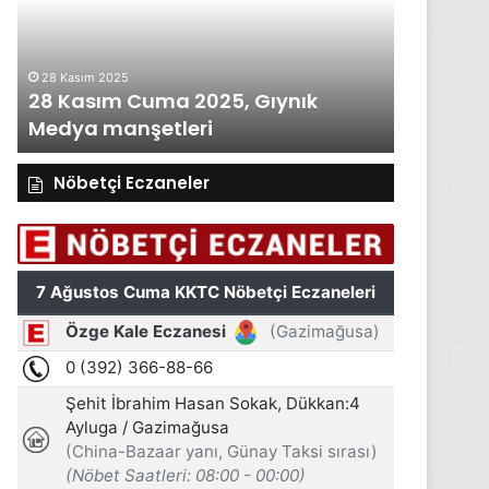
Gıynık
Gıynık
Medya
Medya
manşetleri
manşetleri
28 Kasım 2025
27 Kasım 2
28 Kasım Cuma 2025, Gıynık
27 Kası
Medya manşetleri
Medya m
Nöbetçi Eczaneler