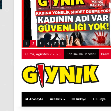
1
2
3
4
R
6
Cuma, Ağustos 7 2026
Son Dakika Haberleri
Brent 
Anasayfa
Kıbrıs
Türkiye
Dünya