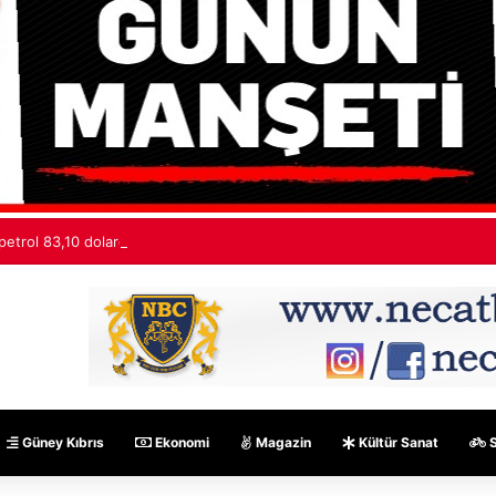
petrol 83,10 dolardan işlem görüyor
Güney Kıbrıs
Ekonomi
Magazin
Kültür Sanat
S