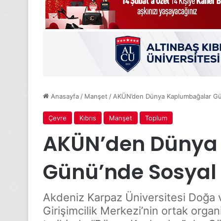
Anasayfa
/
Manşet
/
AKÜN’den Dünya Kaplumbağalar Gün
Çevre
Kıbrıs
Manşet
Toplum
AKÜN’den Dünya
Günü’nde Sosyal 
Akdeniz Karpaz Üniversitesi Doğa v
Girişimcilik Merkezi’nin ortak or