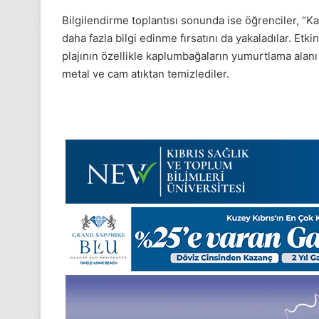
Gıynık
Bilgilendirme toplantısı sonunda ise öğrenciler, “Kar
Medya
daha fazla bilgi edinme fırsatını da yakaladılar. Etki
manşetleri
24 Kasım 2025
plajının özellikle kaplumbağaların yumurtlama alanı o
24 Kasım Pazartesi 202
metal ve cam atıktan temizlediler.
Medya manşetleri