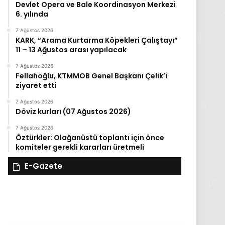
Devlet Opera ve Bale Koordinasyon Merkezi
6. yılında
7 Ağustos 2026
KARK, “Arama Kurtarma Köpekleri Çalıştayı”
11 – 13 Ağustos arası yapılacak
7 Ağustos 2026
Fellahoğlu, KTMMOB Genel Başkanı Çelik’i
ziyaret etti
7 Ağustos 2026
Döviz kurları (07 Ağustos 2026)
7 Ağustos 2026
Öztürkler: Olağanüstü toplantı için önce
komiteler gerekli kararları üretmeli
E-Gazete
28
27
Kasım
Kasım
Cuma
Perşembe
2025,
2025,