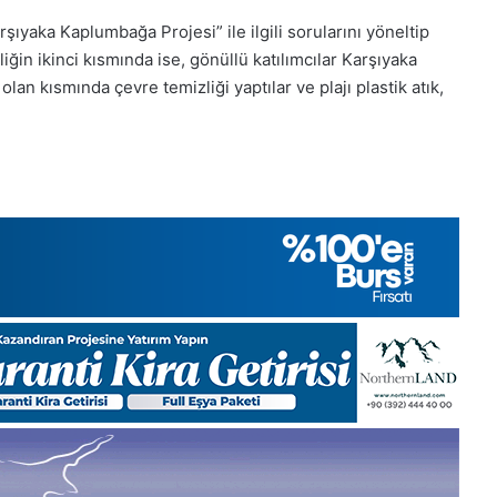
Gıynık
şıyaka Kaplumbağa Projesi” ile ilgili sorularını yöneltip
Medya
nliğin ikinci kısmında ise, gönüllü katılımcılar Karşıyaka
manşetleri
1 Aralık 2025
lan kısmında çevre temizliği yaptılar ve plajı plastik atık,
5, Gıynık
1 Aralık Pazartesi 2025, Gıynık
Medya manşetleri