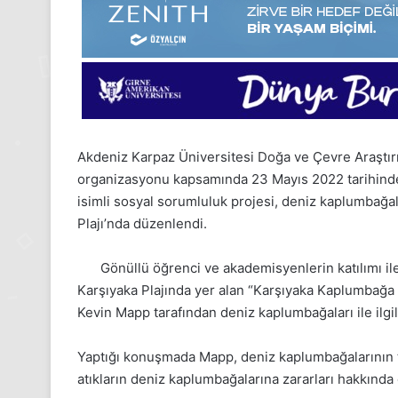
Akdeniz Karpaz Üniversitesi Doğa ve Çevre Araştırm
organizasyonu kapsamında 23 Mayıs 2022 tarihinde
isimli sosyal sorumluluk projesi, deniz kaplumbağa
Plajı’nda düzenlendi.
Gönüllü öğrenci ve akademisyenlerin katılımı ile 
Karşıyaka Plajında yer alan “Karşıyaka Kaplumbağa 
Kevin Mapp tarafından deniz kaplumbağaları ile ilgili
24
Kasım
Yaptığı konuşmada Mapp, deniz kaplumbağalarının t
Pazartesi
atıkların deniz kaplumbağalarına zararları hakkında d
2025,