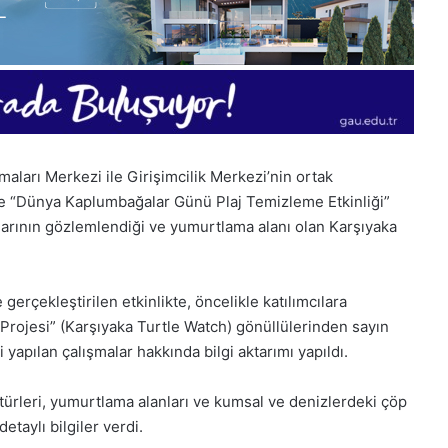
aları Merkezi ile Girişimcilik Merkezi’nin ortak
 “Dünya Kaplumbağalar Günü Plaj Temizleme Etkinliği”
larının gözlemlendiği ve yumurtlama alanı olan Karşıyaka
gerçekleştirilen etkinlikte, öncelikle katılımcılara
Projesi” (Karşıyaka Turtle Watch) gönüllülerinden sayın
 yapılan çalışmalar hakkında bilgi aktarımı yapıldı.
1
Aralık
ürleri, yumurtlama alanları ve kumsal ve denizlerdeki çöp
Pazartesi
etaylı bilgiler verdi.
2025,