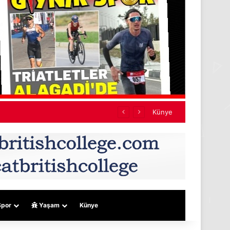
Künye
por
Yaşam
Künye