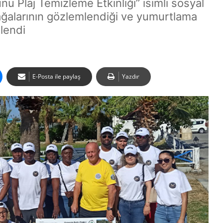
 Plaj Temizleme Etkinliği” isimli sosyal
ağalarının gözlemlendiği ve yumurtlama
nlendi
E-Posta ile paylaş
Yazdır