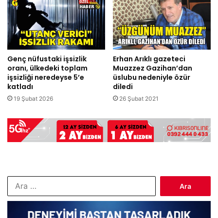
Genç nüfustaki işsizlik
Erhan Arıklı gazeteci
oranı, ülkedeki toplam
Muazzez Gazihan’dan
işsizliği neredeyse 5’e
üslubu nedeniyle özür
katladı
diledi
19 Şubat 2026
26 Şubat 2021
Arama: