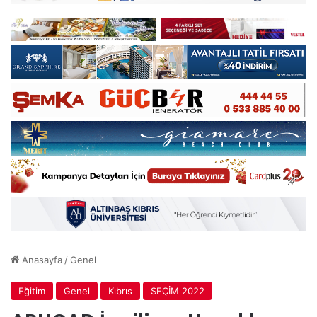
Anasayfa
/
Genel
Eğitim
Genel
Kıbrıs
SEÇİM 2022