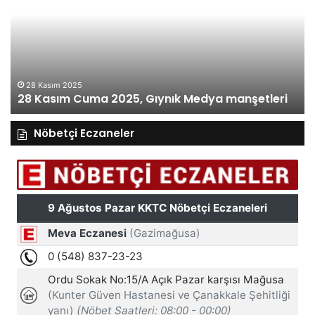
2025,
Gı
Gıynık
M
Medya
ma
manşetleri
27 Kasım 2025
27 Kasım Perşembe 2025, Gıynık Medya
manşetleri
Nöbetçi Eczaneler