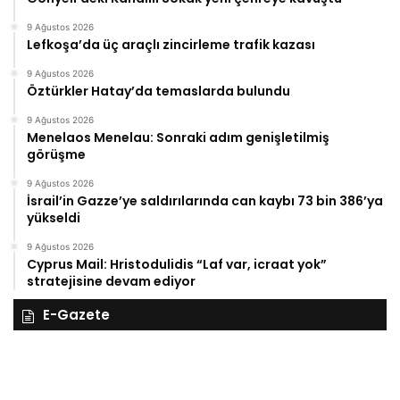
9 Ağustos 2026
Lefkoşa’da üç araçlı zincirleme trafik kazası
9 Ağustos 2026
Öztürkler Hatay’da temaslarda bulundu
9 Ağustos 2026
Menelaos Menelau: Sonraki adım genişletilmiş
görüşme
9 Ağustos 2026
İsrail’in Gazze’ye saldırılarında can kaybı 73 bin 386’ya
yükseldi
9 Ağustos 2026
Cyprus Mail: Hristodulidis “Laf var, icraat yok”
stratejisine devam ediyor
E-Gazete
27
26
Kasım
Ka
Perşembe
Ça