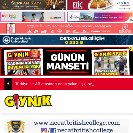
Türkiye ile AB arasında daha yakın ilişki perspektifi Rum Dışişleri Bakanlığı’nı alarma geçirdi