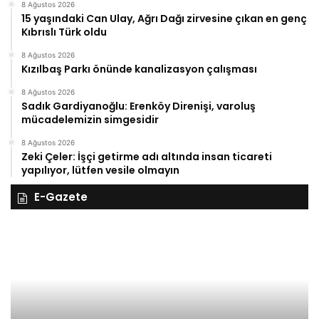
8 Ağustos 2026
15 yaşındaki Can Ulay, Ağrı Dağı zirvesine çıkan en genç
Kıbrıslı Türk oldu
8 Ağustos 2026
Kızılbaş Parkı önünde kanalizasyon çalışması
8 Ağustos 2026
Sadık Gardiyanoğlu: Erenköy Direnişi, varoluş
mücadelemizin simgesidir
8 Ağustos 2026
Zeki Çeler: İşçi getirme adı altında insan ticareti
yapılıyor, lütfen vesile olmayın
E-Gazete
28
27
Kasım
Ka
Cuma
Pe
2025,
20
Gıynık
Gı
Medya
M