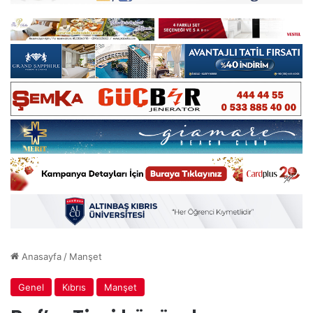
Anasayfa
/
Manşet
Genel
Kıbrıs
Manşet