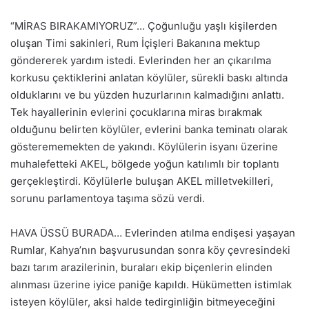
“MİRAS BIRAKAMIYORUZ”… Çoğunluğu yaşlı kişilerden
oluşan Timi sakinleri, Rum İçişleri Bakanına mektup
göndererek yardım istedi. Evlerinden her an çıkarılma
korkusu çektiklerini anlatan köylüler, sürekli baskı altında
olduklarını ve bu yüzden huzurlarının kalmadığını anlattı.
Tek hayallerinin evlerini çocuklarına miras bırakmak
olduğunu belirten köylüler, evlerini banka teminatı olarak
gösterememekten de yakındı. Köylülerin isyanı üzerine
muhalefetteki AKEL, bölgede yoğun katılımlı bir toplantı
gerçekleştirdi. Köylülerle buluşan AKEL milletvekilleri,
sorunu parlamentoya taşıma sözü verdi.
HAVA ÜSSÜ BURADA… Evlerinden atılma endişesi yaşayan
Rumlar, Kahya’nın başvurusundan sonra köy çevresindeki
bazı tarım arazilerinin, buraları ekip biçenlerin elinden
alınması üzerine iyice paniğe kapıldı. Hükümetten istimlak
isteyen köylüler, aksi halde tedirginliğin bitmeyeceğini