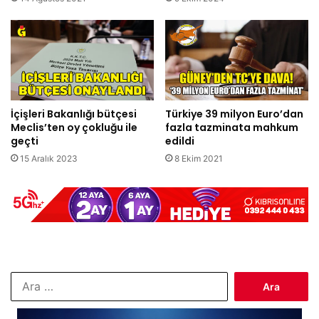
İçişleri Bakanlığı bütçesi
Türkiye 39 milyon Euro’dan
Meclis’ten oy çokluğu ile
fazla tazminata mahkum
geçti
edildi
15 Aralık 2023
8 Ekim 2021
Arama: