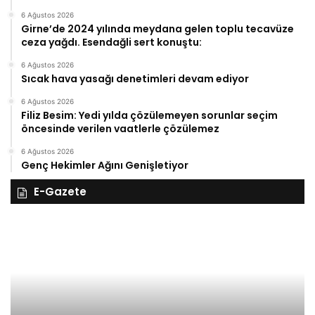
6 Ağustos 2026
Girne’de 2024 yılında meydana gelen toplu tecavüze
ceza yağdı. Esendağli sert konuştu:
6 Ağustos 2026
Sıcak hava yasağı denetimleri devam ediyor
6 Ağustos 2026
Filiz Besim: Yedi yılda çözülemeyen sorunlar seçim
öncesinde verilen vaatlerle çözülemez
6 Ağustos 2026
Genç Hekimler Ağını Genişletiyor
E-Gazete
28
27
Kasım
Ka
Cuma
Pe
2025,
20
Gıynık
Gı
Medya
M
manşetleri
ma