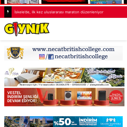
İskele’de, ilk kez uluslararası maraton düzenleniyor