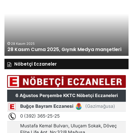
Cuma
Pe
2025,
20
Gıynık
Gı
Medya
M
manşetleri
ma
28 Kasım 2025
28 Kasım Cuma 2025, Gıynık Medya manşetleri
Nöbetçi Eczaneler