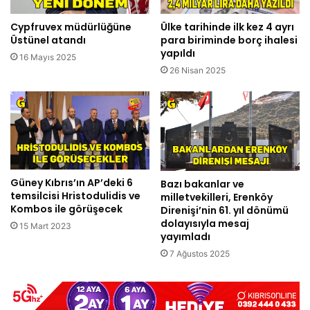
Cypfruvex müdürlüğüne
Ülke tarihinde ilk kez 4 ayrı
Üstünel atandı
para biriminde borç ihalesi
yapıldı
16 Mayıs 2025
26 Nisan 2025
Güney Kıbrıs’ın AP’deki 6
Bazı bakanlar ve
temsilcisi Hristodulidis ve
milletvekilleri, Erenköy
Kombos ile görüşecek
Direnişi’nin 61. yıl dönümü
dolayısıyla mesaj
15 Mart 2023
yayımladı
7 Ağustos 2025