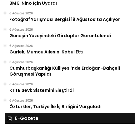
BM El Nino İçin Uyardı
6 Ağustos 2026
Fotoğraf Yarışması Sergisi 19 Ağustos’ta Açılıyor
6 Ağustos 2026
Güneşin Yüzeyindeki Girdaplar Görüntülendi
6 Ağustos 2026
Gürlek, Mumcu Ailesini Kabul Etti
6 Ağustos 2026
Cumhurbaşkanlığı Külliyesi’nde Erdoğan-Bahçeli
Görüşmesi Yapıldı
6 Ağustos 2026
KTTB Sevk Sistemini Eleştirdi
6 Ağustos 2026
Öztürkler, Türkiye İle İş Birliğini Vurguladı
E-Gazete
28
27
Kasım
Ka