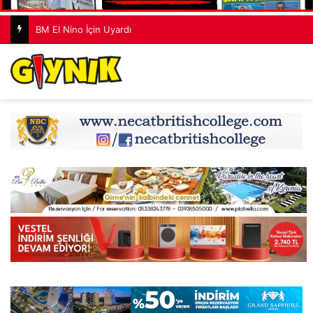
BM El Nino İçin Uyardı