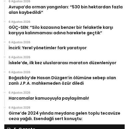
6 Ağustos 2026
Avrupa’da orman yangınları: “530 bin hektardan fazla
alan kaybedildi”
6 Ağustos 2026
GÜÇ-SEN: “Silo kazasına benzer bir felaketle karşı
karşıya kalınmaması adına harekete geçtik”
6 Ağustos 2026
İncirli: Yerel yönetimler fark yaratıyor
6 Ağustos 2026
İskele’de, ilk kez uluslararası maraton düzenleniyor
6 Ağustos 2026
Boğazköy’de Hasan Düzgen’in ölümüne sebep olan
zanlı J.P.A. mahkemeden özür diledi
6 Ağustos 2026
Harcamalar kamuoyuyla paylaşılmalı!
6 Ağustos 2026
Girne’de 2024 yılında meydana gelen toplu tecavüze
ceza yağdı. Esendağli sert konuştu: