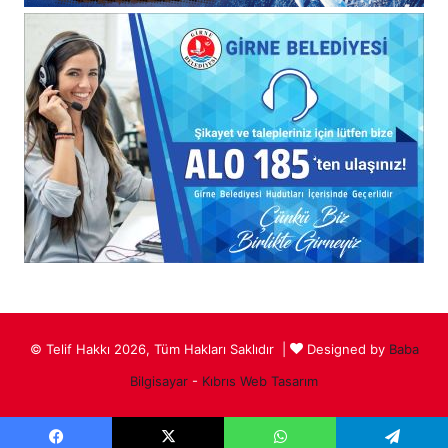
© Telif Hakkı 2026, Tüm Hakları Saklıdır |
Designed by
Baba
Bilgisayar
-
Kıbrıs Web Tasarım