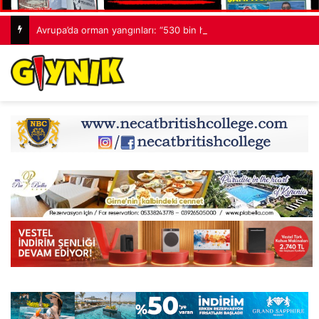
Avrupa’da orman yangınları: “530 bin hektardan fazla alan kaybedildi”