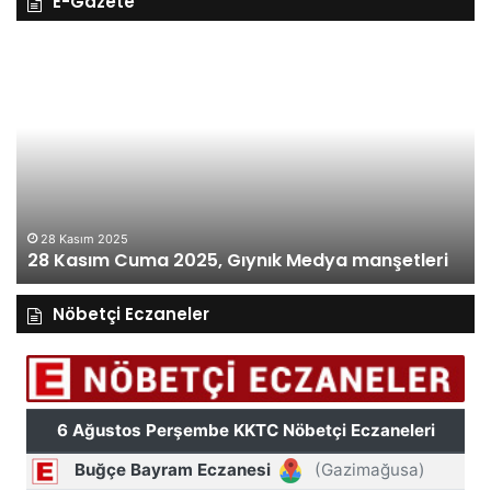
E-Gazete
28
27
Kasım
Ka
Cuma
Pe
2025,
20
Gıynık
Gı
Medya
M
manşetleri
ma
28 Kasım 2025
28 Kasım Cuma 2025, Gıynık Medya manşetleri
Nöbetçi Eczaneler