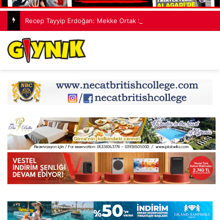
Recep Tayyip Erdoğan: Mekke Ortak Savunma Anlaşması hiçbir ülkeyi hedef almıyor