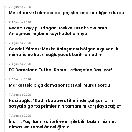
7 Ağustos 2026
Metehan ve Lokmacı’da geçişler kısa süreliğine durdu
7 Ağustos 2026
Recep Tayyip Erdoğan: Mekke Ortak Savunma
Anlaşması hiçbir ülkeyi hedef almıyor
7 Ağustos 2026
Cevdet Yılmaz: Mekke Anlaşması bölgenin güvenlik
mimarisine katkı sağlayacak tarihi bir adım
7 Ağustos 2026
FC Barcelona Futbol Kampı Lefkoşa’da Başlıyor!
7 Ağustos 2026
Marketteki bıçaklama sonrası Aslı Murat sordu
7 Ağustos 2026
Hasipoğlu: “Kadın kooperatiflerinde çalışanların
sosyal sigorta primlerinin tamamını karşılayacağız”
7 Ağustos 2026
İncirli: Yaşlıların kaliteli ve erişilebilir bakım hizmeti
alması en temel önceliğimiz