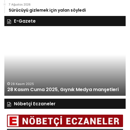
7 Ağustos 2026
Sürücüyü gizlemek için yalan söyledi
E-Gazete
28
27
Kasım
Ka
Cuma
Pe
2025,
20
Gıynık
Gı
Medya
M
manşetleri
ma
28 Kasım 2025
28 Kasım Cuma 2025, Gıynık Medya manşetleri
Nöbetçi Eczaneler