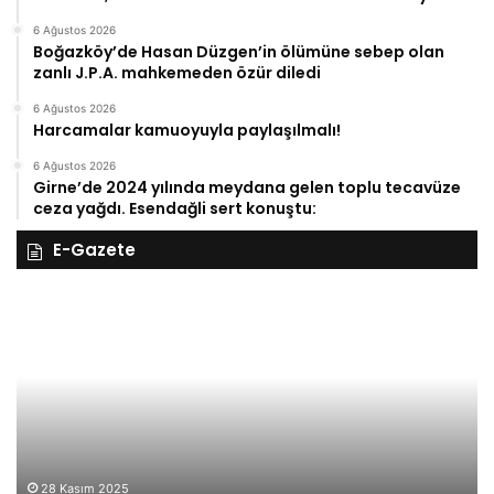
6 Ağustos 2026
Boğazköy’de Hasan Düzgen’in ölümüne sebep olan
zanlı J.P.A. mahkemeden özür diledi
6 Ağustos 2026
Harcamalar kamuoyuyla paylaşılmalı!
6 Ağustos 2026
Girne’de 2024 yılında meydana gelen toplu tecavüze
ceza yağdı. Esendağli sert konuştu:
E-Gazete
28
27
Kasım
Ka
Cuma
Pe
2025,
20
Gıynık
Gı
Medya
M
manşetleri
ma
28 Kasım 2025