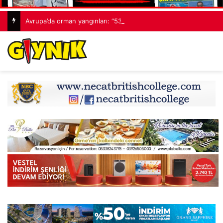
Avrupa’da orman yangınları: “530 bin hektardan fazla alan kaybedildi”