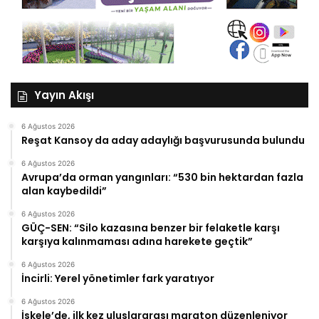
Yayın Akışı
6 Ağustos 2026
Reşat Kansoy da aday adaylığı başvurusunda bulundu
6 Ağustos 2026
Avrupa’da orman yangınları: “530 bin hektardan fazla
alan kaybedildi”
6 Ağustos 2026
GÜÇ-SEN: “Silo kazasına benzer bir felaketle karşı
karşıya kalınmaması adına harekete geçtik”
6 Ağustos 2026
İncirli: Yerel yönetimler fark yaratıyor
6 Ağustos 2026
İskele’de, ilk kez uluslararası maraton düzenleniyor