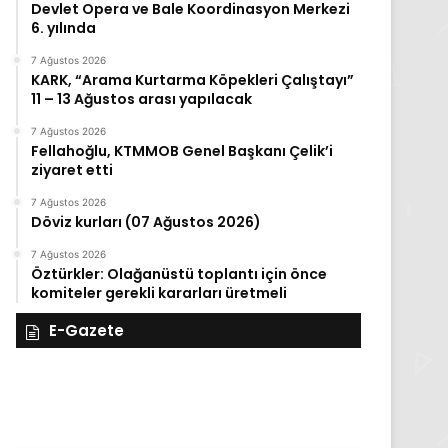
Devlet Opera ve Bale Koordinasyon Merkezi
6. yılında
7 Ağustos 2026
KARK, “Arama Kurtarma Köpekleri Çalıştayı”
11 – 13 Ağustos arası yapılacak
7 Ağustos 2026
Fellahoğlu, KTMMOB Genel Başkanı Çelik’i
ziyaret etti
7 Ağustos 2026
Döviz kurları (07 Ağustos 2026)
7 Ağustos 2026
Öztürkler: Olağanüstü toplantı için önce
komiteler gerekli kararları üretmeli
E-Gazete
28
27
Kasım
Kasım
Cuma
Perşembe
2025,
2025,