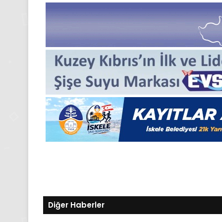
Gıynık
Medya
manşetleri
24 Kasım 2025
24 Kasım Pazartesi 202
Medya manşetleri
Diğer Haberler