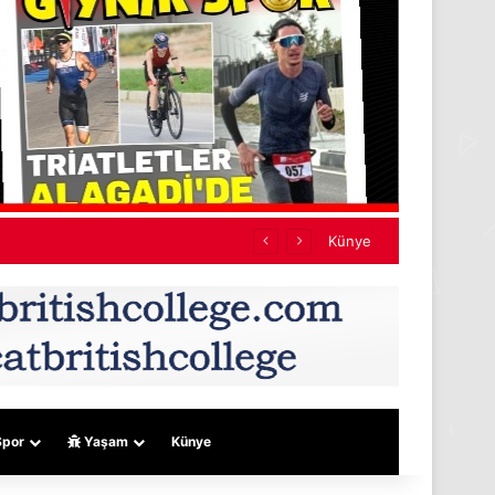
Künye
por
Yaşam
Künye