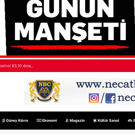
petrol 83,10 dolardan işlem görüyor
Güney Kıbrıs
Ekonomi
Magazin
Kültür Sanat
S