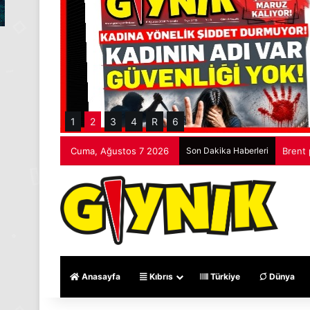
1
2
3
4
R
6
Cuma, Ağustos 7 2026
Son Dakika Haberleri
Brent 
Anasayfa
Kıbrıs
Türkiye
Dünya