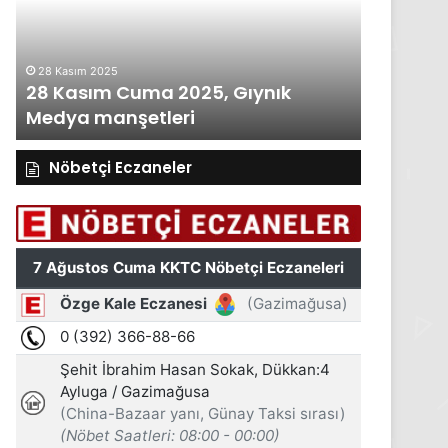
Gıynık
Gıynık
Medya
Medya
manşetleri
manşetleri
28 Kasım 2025
27 Kasım 2
28 Kasım Cuma 2025, Gıynık
27 Kası
Medya manşetleri
Medya m
Nöbetçi Eczaneler