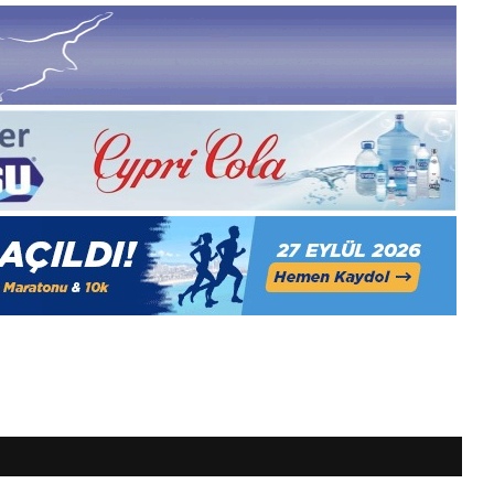
Gıynık
Medya
manşetleri
1 Aralık 2025
5, Gıynık
1 Aralık Pazartesi 2025, Gıynık
Medya manşetleri