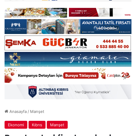
Anasayfa
/
Manşet
Ekonomi
Kıbrıs
Manşet