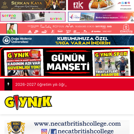
2026-2027 öğretim yılı öğretmenlik sınavlarının tamamlandı: 2 bin 253 aday yarıştı