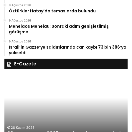
9 Ağustos 2026
Öztürkler Hatay’da temaslarda bulundu
9 Ağustos 2026
Menelaos Menelau: Sonraki adım genişletilmiş
görüşme
9 Ağustos 2026
İsrail’in Gazze’ye saldırılarında can kaybı 73 bin 386’ya
yükseldi
E-Gazete
28
27
Kasım
Ka
Cuma
Pe
2025,
20
Gıynık
Gı
Medya
M
manşetleri
ma
28 Kasım 2025