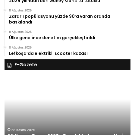
2024 yılından beri Güney Kıbrıs’ta tutuklu
8 Ağustos 2026
Zararlı popülasyonu yüzde 90’a varan oranda
baskılandı
8 Ağustos 2026
Ülke genelinde denetim gerçekleştirildi
8 Ağustos 2026
Lefkoşa’da elektrikli scooter kazası
E-Gazete
28
27
Kasım
Ka
Cuma
Pe
2025,
20
Gıynık
Gı
Medya
M
manşetleri
ma
28 Kasım 2025