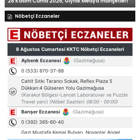
28 Kasım Cuma 2025, Gıynık Medya manşetleri
Nöbetçi Eczaneler