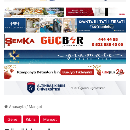
Anasayfa
/
Manşet
Genel
Kıbrıs
Manşet