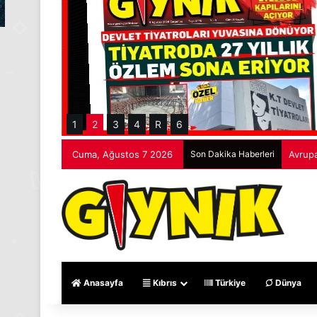
1
2
3
4
R
6
Cuma, Ağustos 7 2026
Son Dakika Haberleri
Avrupa
Anasayfa
Kıbrıs
Türkiye
Dünya