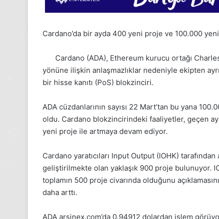
Cardano’da bir ayda 400 yeni proje ve 100.000 yeni
Cardano (ADA), Ethereum kurucu ortağı Charles 
yönüne ilişkin anlaşmazlıklar nedeniyle ekipten ayr
bir hisse kanıtı (PoS) blokzinciri.
ADA cüzdanlarının sayısı 22 Mart’tan bu yana 100.00
oldu. Cardano blokzincirindeki faaliyetler, geçen a
yeni proje ile artmaya devam ediyor.
Cardano yaratıcıları Input Output (IOHK) tarafından 
geliştirilmekte olan yaklaşık 900 proje bulunuyor. 
toplamın 500 proje civarında olduğunu açıklamasını
daha arttı.
1
Aralık
ADA arsinex.com’da 0.94912 dolardan işlem görüyo