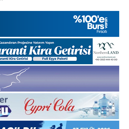
Cuma
2025,
Gıynık
Medya
manşetleri
28 Kasım 2025
2025, Gıynık
28 Kasım Cuma 2025, Gıynık
i
Medya manşetleri