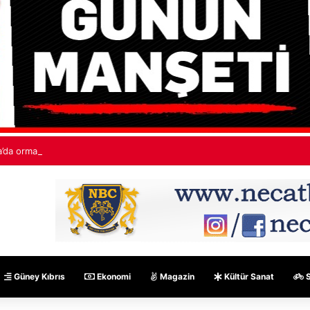
’da orman yangınları: “530 bin hektardan fazla alan kaybedildi”
Güney Kıbrıs
Ekonomi
Magazin
Kültür Sanat
S