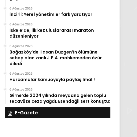
6 Ağustos 2026
İncirli: Yerel yönetimler fark yaratıyor
6 Ağustos 2026
İskele’de, ilk kez uluslararası maraton
düzenleniyor
6 Ağustos 2026
Boğazköy’de Hasan Düzgen’in ölümüne
sebep olan zanlı J.P.A. mahkemeden özür
diledi
6 Ağustos 2026
Harcamalar kamuoyuyla paylaşılmalı!
6 Ağustos 2026
Girne’de 2024 yılında meydana gelen toplu
tecavüze ceza yağdı. Esendağli sert konuştu:
E-Gazete
27
26
Kasım
Kasım