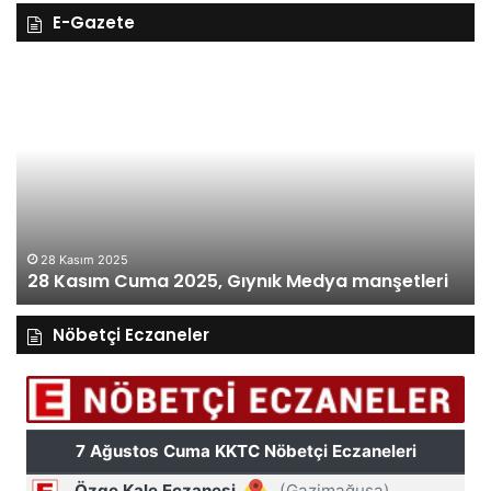
E-Gazete
28
27
Kasım
Ka
Cuma
Pe
2025,
20
Gıynık
Gı
Medya
M
manşetleri
ma
28 Kasım 2025
28 Kasım Cuma 2025, Gıynık Medya manşetleri
Nöbetçi Eczaneler