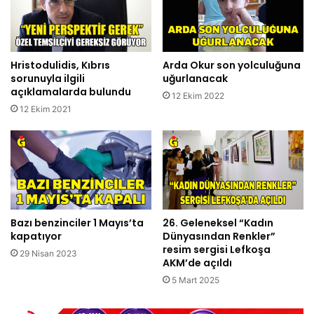
Hristodulidis, Kıbrıs
Arda Okur son yolculuğuna
sorunuyla ilgili
uğurlanacak
açıklamalarda bulundu
12 Ekim 2022
12 Ekim 2021
Bazı benzinciler 1 Mayıs’ta
26. Geleneksel “Kadın
kapatıyor
Dünyasından Renkler”
resim sergisi Lefkoşa
29 Nisan 2023
AKM’de açıldı
5 Mart 2025