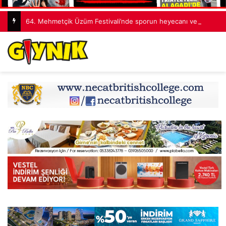
64. Mehmetçik Üzüm Festivali’nde sporun heyecanı ve kültürlerin buluşması büyük beğeni topladı