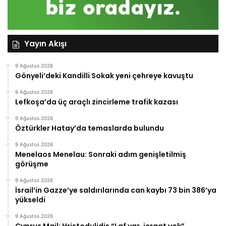
Yayın Akışı
9 Ağustos 2026
Gönyeli’deki Kandilli Sokak yeni çehreye kavuştu
9 Ağustos 2026
Lefkoşa’da üç araçlı zincirleme trafik kazası
9 Ağustos 2026
Öztürkler Hatay’da temaslarda bulundu
9 Ağustos 2026
Menelaos Menelau: Sonraki adım genişletilmiş
görüşme
9 Ağustos 2026
İsrail’in Gazze’ye saldırılarında can kaybı 73 bin 386’ya
yükseldi
9 Ağustos 2026