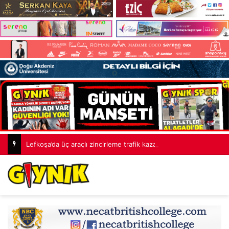
Lefkoşa’da üç araçlı zincirleme trafik kazası