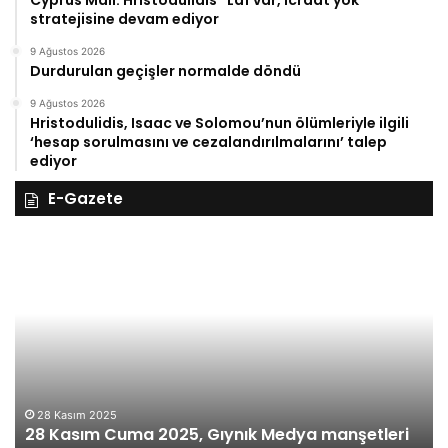
Cyprus Mail: Hristodulidis “Laf var, icraat yok”
stratejisine devam ediyor
9 Ağustos 2026
Durdurulan geçişler normalde döndü
9 Ağustos 2026
Hristodulidis, Isaac ve Solomou’nun ölümleriyle ilgili
‘hesap sorulmasını ve cezalandırılmalarını’ talep
ediyor
E-Gazete
28
27
Kasım
Ka
Cuma
Pe
2025,
20
Gıynık
Gı
Medya
M
manşetleri
ma
28 Kasım 2025
28 Kasım Cuma 2025, Gıynık Medya manşetleri