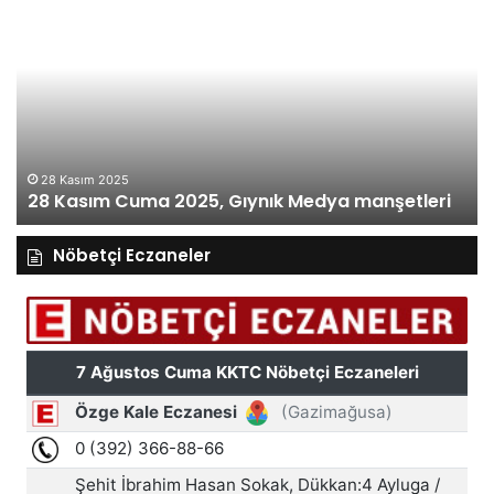
Kasım
Ka
Cuma
Pe
2025,
20
Gıynık
Gı
Medya
M
manşetleri
ma
28 Kasım 2025
28 Kasım Cuma 2025, Gıynık Medya manşetleri
Nöbetçi Eczaneler