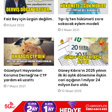
Faiz Bey için üzgün değilim..
Tıp-İş’ten hükümeti zora
sokacak eylem modeli
8 Eylül 2022
2 Nisan 2021
Güzelyurt Hayvanları
Güney Kıbrıs’ın 2025 yılının
Koruma Derneği’ne CTP
ilk iki aylık dönemine ilişkin
yardım eli uzattı
cari açığının 1 milyar 24
milyon Euro oldu
7 Mayıs 2021
10 Nisan 2025