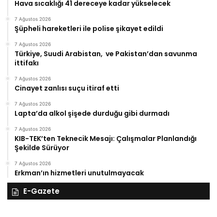
Hava sıcaklığı 41 dereceye kadar yükselecek
7 Ağustos 2026
Şüpheli hareketleri ile polise şikayet edildi
7 Ağustos 2026
Türkiye, Suudi Arabistan, ve Pakistan’dan savunma
ittifakı
7 Ağustos 2026
Cinayet zanlısı suçu itiraf etti
7 Ağustos 2026
Lapta’da alkol şişede durduğu gibi durmadı
7 Ağustos 2026
KIB-TEK’ten Teknecik Mesajı: Çalışmalar Planlandığı
Şekilde Sürüyor
7 Ağustos 2026
Erkman’ın hizmetleri unutulmayacak
E-Gazete
28
27