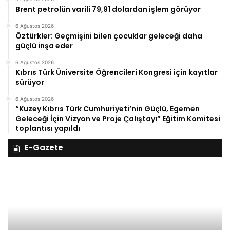
Brent petrolün varili 79,91 dolardan işlem görüyor
6 Ağustos 2026
Öztürkler: Geçmişini bilen çocuklar geleceği daha
güçlü inşa eder
6 Ağustos 2026
Kıbrıs Türk Üniversite Öğrencileri Kongresi için kayıtlar
sürüyor
6 Ağustos 2026
“Kuzey Kıbrıs Türk Cumhuriyeti’nin Güçlü, Egemen
Geleceği İçin Vizyon ve Proje Çalıştayı” Eğitim Komitesi
toplantısı yapıldı
E-Gazete
28
27
Kasım
Ka
Cuma
Pe
2025,
20
Gıynık
Gı
Medya
M