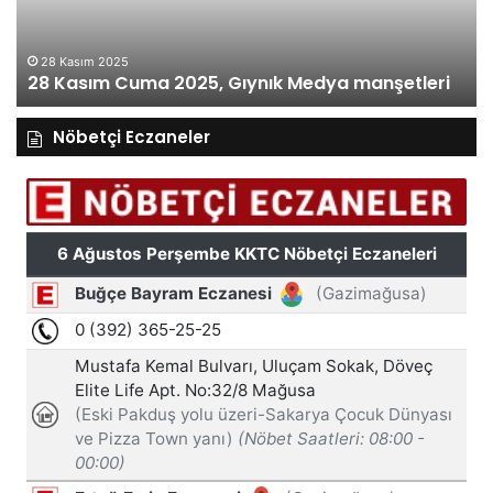
manşetleri
ma
28 Kasım 2025
28 Kasım Cuma 2025, Gıynık Medya manşetleri
Nöbetçi Eczaneler