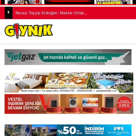
Recep Tayyip Erdoğan: Mekke Ortak Savunma Anlaşması hiçbir ülkeyi hedef almıyor