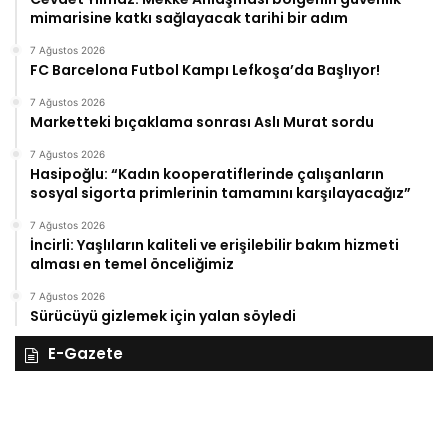
mimarisine katkı sağlayacak tarihi bir adım
7 Ağustos 2026
FC Barcelona Futbol Kampı Lefkoşa’da Başlıyor!
7 Ağustos 2026
Marketteki bıçaklama sonrası Aslı Murat sordu
7 Ağustos 2026
Hasipoğlu: “Kadın kooperatiflerinde çalışanların
sosyal sigorta primlerinin tamamını karşılayacağız”
7 Ağustos 2026
İncirli: Yaşlıların kaliteli ve erişilebilir bakım hizmeti
alması en temel önceliğimiz
7 Ağustos 2026
Sürücüyü gizlemek için yalan söyledi
E-Gazete
28
27
Kasım
Ka
Cuma
Pe