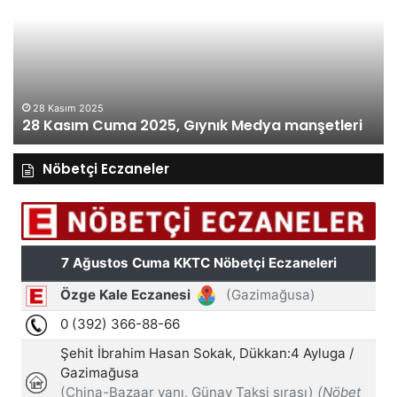
2025,
20
Gıynık
Gı
Medya
M
manşetleri
ma
28 Kasım 2025
28 Kasım Cuma 2025, Gıynık Medya manşetleri
Nöbetçi Eczaneler