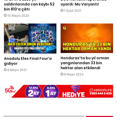
saldırılarında can kaybı 52
uyardı: Mu Varyantı!
bin 810’a çıktı
1 Eylül 2021
10 Mayıs 2025
Honduras’ta bu yıl orman
Anadolu Efes Final Four’a
yangınlarından 33 bin
gidiyor
hektar alan etkilendi
6 Mayıs 2021
9 Nisan 2023