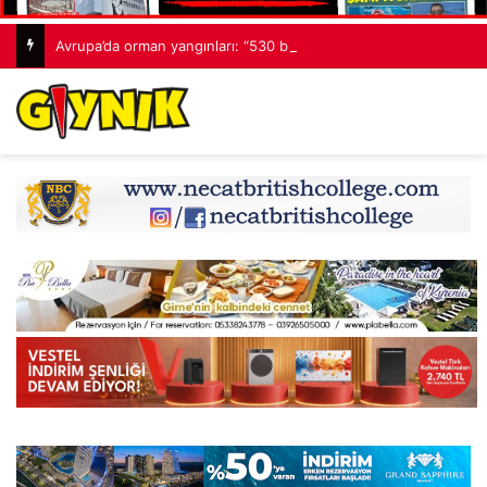
Avrupa’da orman yangınları: “530 bin hektardan fazla alan kaybedildi”