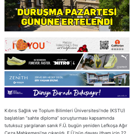
Kıbrıs Sağlık ve Toplum Bilimleri Üniversitesi’nde (KSTU)
başlatılan “sahte diploma” soruşturması kapsamında
tutuksuz yargılanan sanık F.Ü. bugün yeniden Lefkoşa Ağır
Ceza Mahkemesi’ne çıkarıldı. F.Ü.’nün davası itham için 22