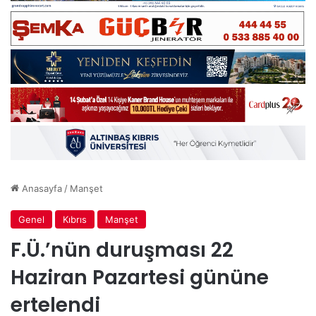
Anasayfa
/
Manşet
Genel
Kıbrıs
Manşet
F.Ü.’nün duruşması 22
Haziran Pazartesi gününe
ertelendi