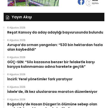
Yayın Akışı
6 Ağustos 2026
Reşat Kansoy da aday adaylığı başvurusunda bulundu
6 Ağustos 2026
Avrupa’da orman yangınları: “530 bin hektardan fazla
alan kaybedildi”
6 Ağustos 2026
GÜÇ-SEN: “Silo kazasına benzer bir felaketle karşı
karşıya kalınmaması adına harekete geçtik”
6 Ağustos 2026
İncirli: Yerel yönetimler fark yaratıyor
6 Ağustos 2026
İskele’de, ilk kez uluslararası maraton düzenleniyor
6 Ağustos 2026
Boğazköy’de Hasan Düzgen’in ölümüne sebep olan