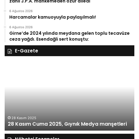
zanlı J.P.A. mahkemeden özür diledi
6 Ağustos 2026
Harcamalar kamuoyuyla paylaşılmalı!
6 Ağustos 2026
Girne’de 2024 yılında meydana gelen toplu tecavüze
ceza yağdı. Esendağli sert konuştu:
E-Gazete
28
27
Kasım
Ka
Cuma
Pe
2025,
20
Gıynık
Gı
Medya
M
manşetleri
ma
28 Kasım 2025
28 Kasım Cuma 2025, Gıynık Medya manşetleri