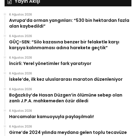
Yayın Akışı
6 Ağustos 2026
Avrupa’da orman yangınları: “530 bin hektardan fazla
alan kaybedildi”
6 Ağustos 2026
GÜÇ-SEN: “Silo kazasına benzer bir felaketle karşı
karşıya kalınmaması adına harekete geçtik”
6 Ağustos 2026
İncirli: Yerel yönetimler fark yaratıyor
6 Ağustos 2026
İskele’de, ilk kez uluslararası maraton düzenleniyor
6 Ağustos 2026
Boğazköy’de Hasan Düzgen’in ölümüne sebep olan
zanlı J.P.A. mahkemeden özür diledi
6 Ağustos 2026
Harcamalar kamuoyuyla paylaşılmalı!
6 Ağustos 2026
Girne’de 2024 yılında meydana gelen toplu tecavüze