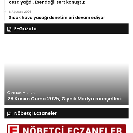
ceza yağdı. Esendağli sert konuştu:
6 Ağustos 2026
Sıcak hava yasağı denetimleri devam ediyor
E-Gazete
28
27
Kasım
Ka
Cuma
Pe
2025,
20
Gıynık
Gı
Medya
M
manşetleri
ma
28 Kasım 2025
28 Kasım Cuma 2025, Gıynık Medya manşetleri
Nöbetçi Eczaneler