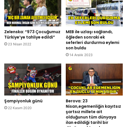
Zelenska: “973 Çocuğumuz
MEB ile uzlaşı sağlandı,
Türkiye’ye tahliye edildi”
öğleden sonraki ek
seferleri durdurma eylemi
23 Nisan 2022
son buldu
14 Aralık 2023
Şampiyonluk günü
Berova: 23
Nisan,egemenliğin kayıtsız
22 Kasım 2020
şartsız millete ait
olduğunun tüm dünyaya
ilan edildiği tarihî bir