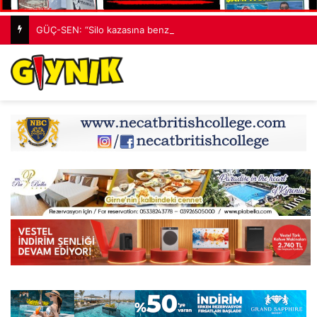
GÜÇ-SEN: “Silo kazasına benzer bir felaketle karşı karşıya kalınmaması adına harekete geçtik”