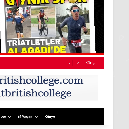
 Resmi Gazete’de
Künye
por
Yaşam
Künye