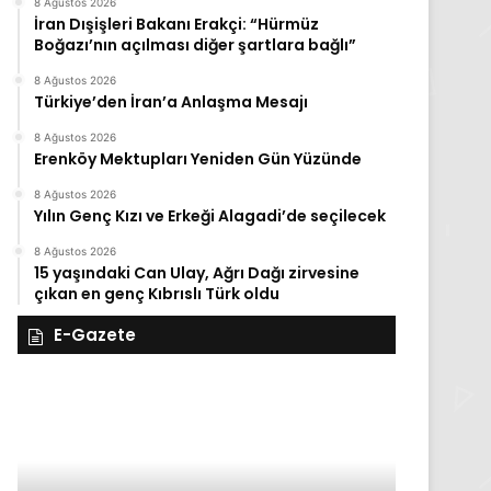
8 Ağustos 2026
İran Dışişleri Bakanı Erakçi: “Hürmüz
Boğazı’nın açılması diğer şartlara bağlı”
8 Ağustos 2026
Türkiye’den İran’a Anlaşma Mesajı
8 Ağustos 2026
Erenköy Mektupları Yeniden Gün Yüzünde
8 Ağustos 2026
Yılın Genç Kızı ve Erkeği Alagadi’de seçilecek
8 Ağustos 2026
15 yaşındaki Can Ulay, Ağrı Dağı zirvesine
çıkan en genç Kıbrıslı Türk oldu
E-Gazete
28
27
Kasım
Kasım
Cuma
Perşembe
2025,
2025,
Gıynık
Gıynık