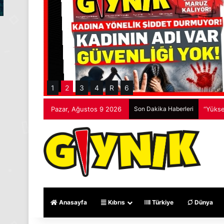
1
2
3
4
R
6
Pazar, Ağustos 9 2026
Son Dakika Haberleri
“Yükse
Anasayfa
Kıbrıs
Türkiye
Dünya