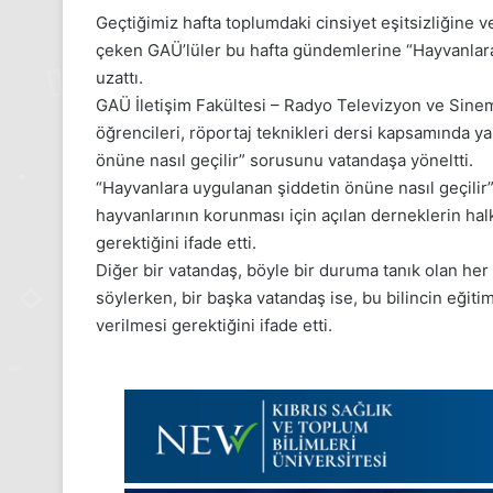
Geçtiğimiz hafta toplumdaki cinsiyet eşitsizliğine ve
çeken GAÜ’lüler bu hafta gündemlerine “Hayvanlar
uzattı.
GAÜ İletişim Fakültesi – Radyo Televizyon ve Sinem
öğrencileri, röportaj teknikleri dersi kapsamında y
önüne nasıl geçilir” sorusunu vatandaşa yöneltti.
“Hayvanlara uygulanan şiddetin önüne nasıl geçilir
hayvanlarının korunması için açılan derneklerin hal
gerektiğini ifade etti.
Diğer bir vatandaş, böyle bir duruma tanık olan her
söylerken, bir başka vatandaş ise, bu bilincin eğiti
verilmesi gerektiğini ifade etti.
24
Kasım
Pazartesi
2025,
Gıynık