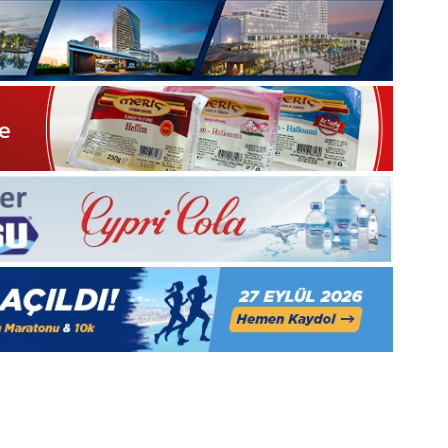
Medya
manşetleri
1 Aralık 2025
5, Gıynık
1 Aralık Pazartesi 2025, Gıynık
Medya manşetleri