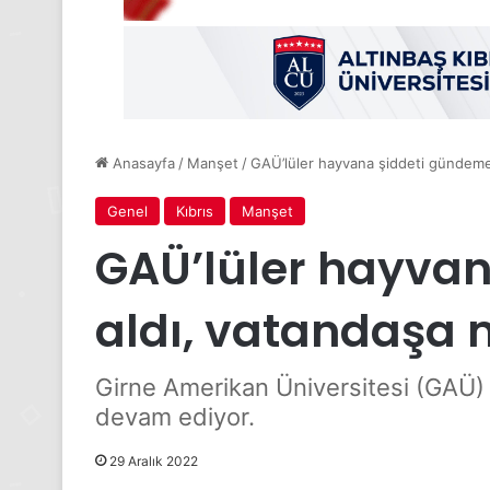
Anasayfa
/
Manşet
/
GAÜ’lüler hayvana şiddeti gündeme 
Genel
Kıbrıs
Manşet
GAÜ’lüler hayva
aldı, vatandaşa m
Girne Amerikan Üniversitesi (GAÜ) İ
devam ediyor.
29 Aralık 2022