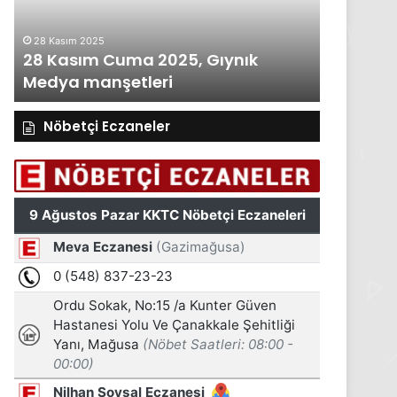
Medya
Medya
manşetleri
manşetleri
28 Kasım 2025
27 Kasım 2
28 Kasım Cuma 2025, Gıynık
27 Kası
Medya manşetleri
Medya m
Nöbetçi Eczaneler