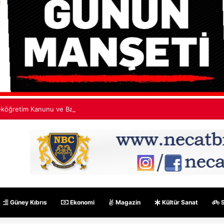
köğretim Kanunu ve Bazı Kanunlarda Değişiklik Yapılmasına Dair Kanun”
Güney Kıbrıs
Ekonomi
Magazin
Kültür Sanat
S